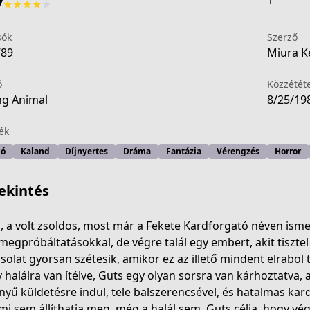
1
7
★
★
★
★
★
sók
Szerző
789
Miura Ke
ó
Közzétét
g Animal
8/25/19
ék
ió
Kaland
Díjnyertes
Dráma
Fantázia
Vérengzés
Horror
ekintés
, a volt zsoldos, most már a Fekete Kardforgató néven isme
 megpróbáltatásokkal, de végre talál egy embert, akit tiszte
solat gyorsan szétesik, amikor ez az illető mindent elrabol tő
 halálra van ítélve, Guts egy olyan sorsra van kárhoztatva, 
nyű küldetésre indul, tele balszerencsével, és hatalmas kardj
i sem állíthatja meg, még a halál sem. Guts célja, hogy végre 