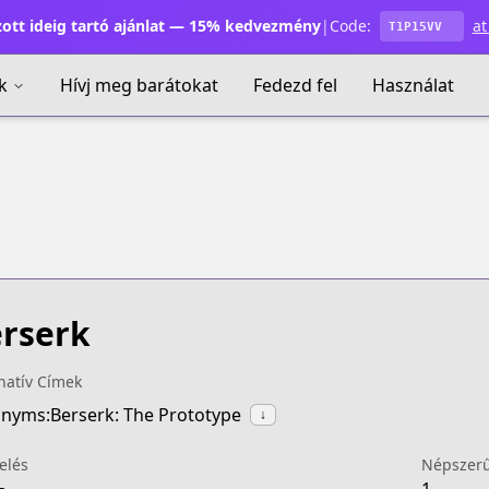
ott ideig tartó ajánlat — 15% kedvezmény
|
Code:
at
T1P15VV
k
Hívj meg barátokat
Fedezd fel
Használat
rserk
natív Címek
nyms:Berserk: The Prototype
↓
elés
Népszer