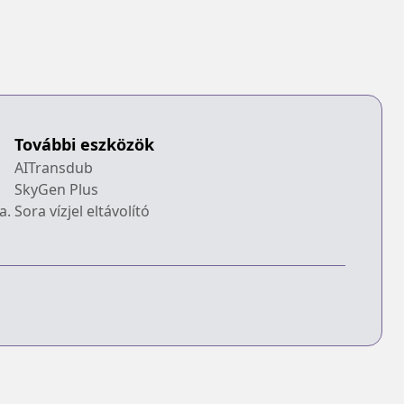
További eszközök
AITransdub
SkyGen Plus
a.
Sora vízjel eltávolító