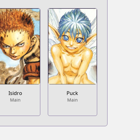
Isidro
Puck
Main
Main