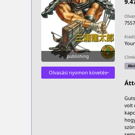
9.4
Olva
755
Kiad
Youn
publishing
Címk
Akc
Olvasási nyomon követés
Átt
Guts
volt
kapc
hogy
ször
semm