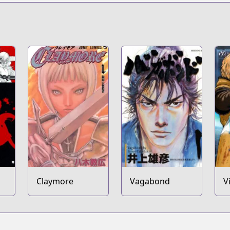
Claymore
Vagabond
V