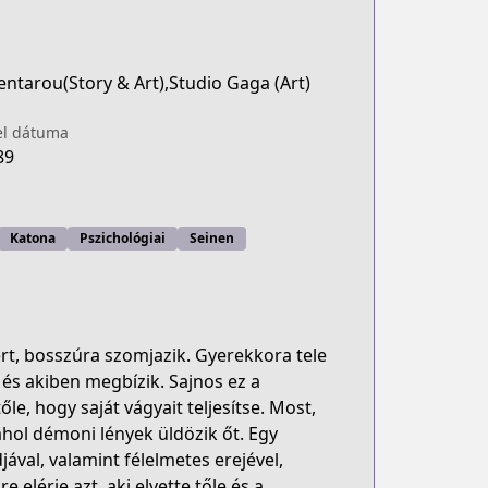
ntarou(Story & Art),Studio Gaga (Art)
el dátuma
89
Katona
Pszichológiai
Seinen
rt, bosszúra szomjazik. Gyerekkora tele
l és akiben megbízik. Sajnos ez a
le, hogy saját vágyait teljesítse. Most,
ahol démoni lények üldözik őt. Egy
ával, valamint félelmetes erejével,
elérje azt, aki elvette tőle és a