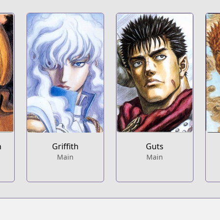
n
Griffith
Guts
Main
Main