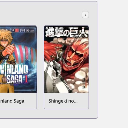
↓
inland Saga
Shingeki no
Kyojin