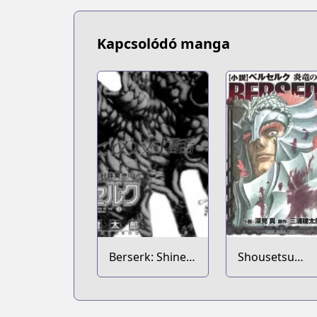
Kapcsolódó manga
Berserk: Shinen
Shousetsu
no Kami 2
Berserk: Enry
no Kishi