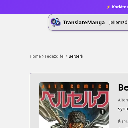
⚡ Korlátoz
TranslateManga
Jellemző
Home
Fedezd fel
Berserk
Be
Alter
syno
Érték