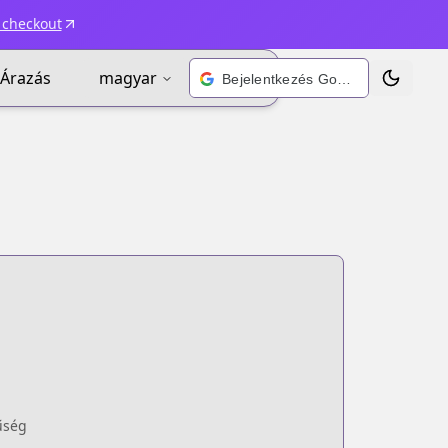
 checkout
Árazás
magyar
Bejelentkezés Google-fiókkal
Téma vált
űség