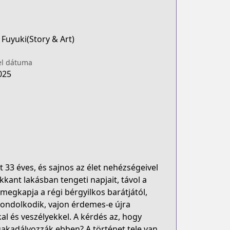
Fuyuki(Story & Art)
el dátuma
025
t 33 éves, és sajnos az élet nehézségeivel
kant lakásban tengeti napjait, távol a
 megkapja a régi bérgyilkos barátjától,
lgondolkodik, vajon érdemes-e újra
kal és veszélyekkel. A kérdés az, hogy
gakadályozzák ebben? A történet tele van