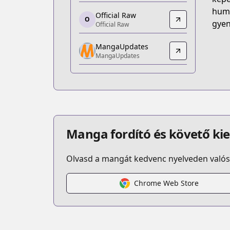
https://www.amazon.co.jp/dp/B0G1
humo
Official Raw
O
Official Raw
gyen
Official Raw
Official Raw
MangaUpdates
https://morning.kodansha.co.jp/c/yota
MangaUpdates
MangaUpdates
MangaUpdates
https://www.mangaupdates.com/series
Book☆Walker
Book☆Walker
https://bookwalker.jp/series/556885
Manga fordító és követő ki
Olvasd a mangát kedvenc nyelveden valós 
Chrome Web Store