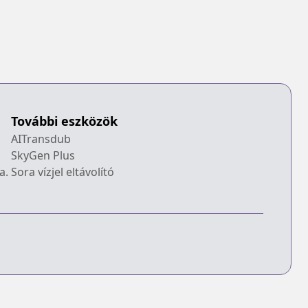
További eszközök
AITransdub
SkyGen Plus
a.
Sora vízjel eltávolító