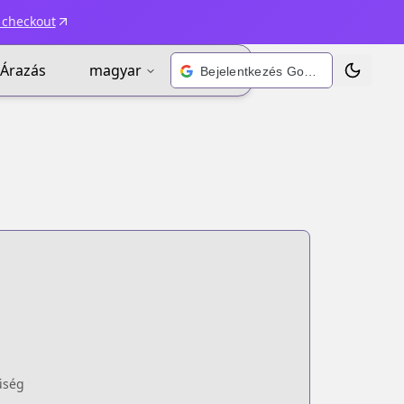
 checkout
Árazás
magyar
Bejelentkezés Google-fiókkal
Téma vált
űség