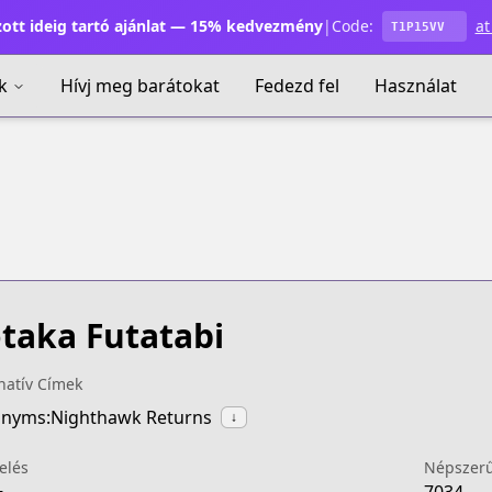
ott ideig tartó ajánlat — 15% kedvezmény
|
Code:
at
T1P15VV
k
Hívj meg barátokat
Fedezd fel
Használat
taka Futatabi
natív Címek
nyms:Nighthawk Returns
↓
elés
Népszer