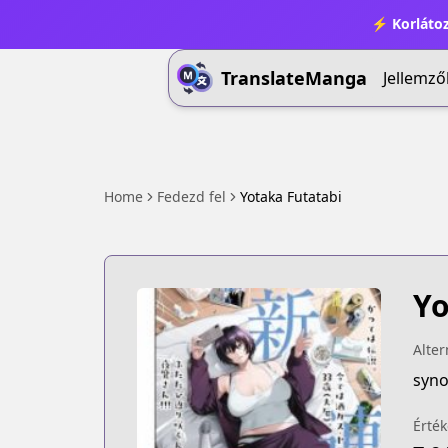
⚡ Korlátoz
TranslateManga
Jellemző
Home
Fedezd fel
Yotaka Futatabi
Yo
Alter
syno
Érték