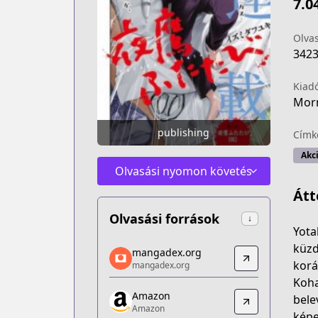
7.0
Olva
342
Kiad
Mor
publishing
Címk
Akc
Olvasási nyomon követés
Átt
Olvasási források
↓
Yota
mangadex.org
küzd
mangadex.org
mangadex.org
korá
mangadex.org
https://mangadex.org/title/f21cda14-
Koha
Amazon
Amazon
bele
Amazon
Amazon
képe