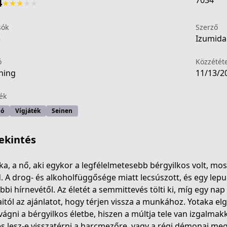
7034
4
★
★
★
★
★
sók
Szerző
3
Izumida 
ó
Közzétét
ning
11/13/2
ék
ió
Vígjáték
Seinen
ekintés
ka, a nő, aki egykor a legfélelmetesebb bérgyilkos volt, mos
. A drog- és alkoholfüggősége miatt lecsúszott, és egy lepuk
bbi hírnevétől. Az életét a semmittevés tölti ki, míg egy nap
5352-4ae9-82c5-53d68b4d8869
itól az ajánlatot, hogy térjen vissza a munkához. Yotaka e
vágni a bérgyilkos életbe, hiszen a múltja tele van izgalmak
s lesz-e visszatérni a harcmezőre, vagy a régi démonai me