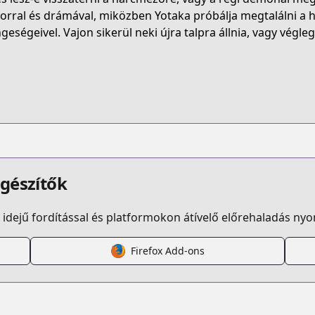
MN7MHP
rral és drámával, miközben Yotaka próbálja megtalálni a he
geségeivel. Vajon sikerül neki újra talpra állnia, vagy végleg
kafutatabi.html
.html?id=4tfr1of
egészítők
idejű fordítással és platformokon átívelő előrehaladás ny
Firefox Add-ons