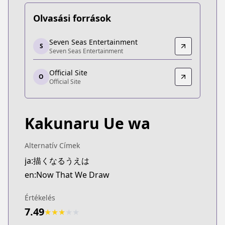
Olvasási források
Seven Seas Entertainment
Seven Seas Entertainment
S
Seven Seas Entertainment
Seven Seas Entertainment
https://sevenseasentertainment.com/series/now-
Official Site
Official Site
O
Official Site
Official Site
https://younganimal.com/series/423d7471396e9
Kakunaru Ue wa
Alternatív Címek
ja:描くなるうえは
en:Now That We Draw
Értékelés
7.49
★
★
★
★
★