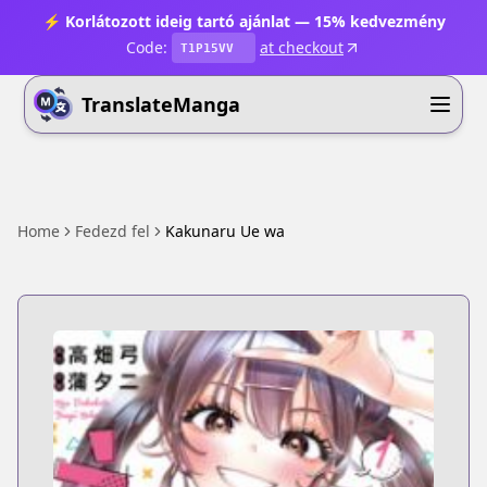
⚡ Korlátozott ideig tartó ajánlat — 15% kedvezmény
Code:
at checkout
T1P15VV
TranslateManga
Home
Fedezd fel
Kakunaru Ue wa