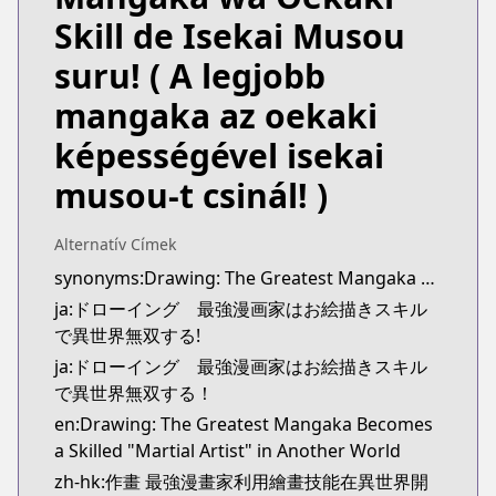
https://www.comic-valkyrie.com/drawing
Skill de Isekai Musou
Kitsu
Kitsu
suru!
( A legjobb
https://kitsu.app/manga/63983
mangaka az oekaki
CDJapan
CDJapan
képességével isekai
https://www.anime-planet.com/manga/https://ww
musou-t csinál! )
MangaUpdates
MangaUpdates
https://www.mangaupdates.com/series.html?id=
Alternatív Címek
Book☆Walker
synonyms:Drawing: The Greatest Mangaka Becomes a Skilled "Martial Artist" in Another World
Book☆Walker
ja:ドローイング 最強漫画家はお絵描きスキル
https://bookwalker.jp/series/340966/list
で異世界無双する!
ja:ドローイング 最強漫画家はお絵描きスキル
で異世界無双する！
en:Drawing: The Greatest Mangaka Becomes
a Skilled "Martial Artist" in Another World
zh-hk:作畫 最強漫畫家利用繪畫技能在異世界開