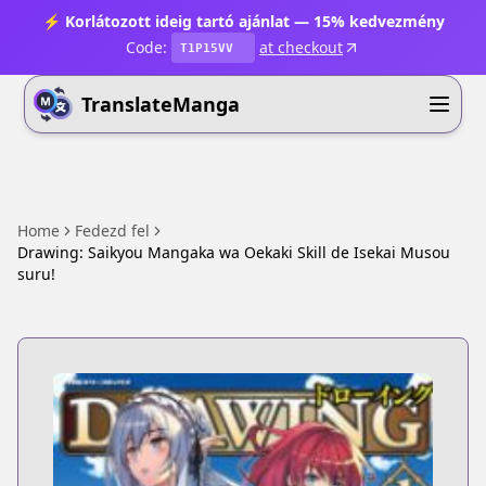
⚡ Korlátozott ideig tartó ajánlat — 15% kedvezmény
Code:
at checkout
T1P15VV
TranslateManga
Home
Fedezd fel
Drawing: Saikyou Mangaka wa Oekaki Skill de Isekai Musou
suru!