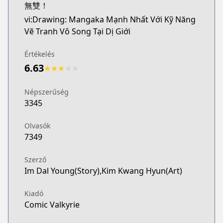
無雙！
vi:Drawing: Mangaka Mạnh Nhất Với Kỹ Năng
Vẽ Tranh Vô Song Tại Dị Giới
Értékelés
6.63
★
★
★
★
★
Népszerűség
3345
Olvasók
7349
Szerző
Im Dal Young(Story),Kim Kwang Hyun(Art)
Kiadó
Comic Valkyrie