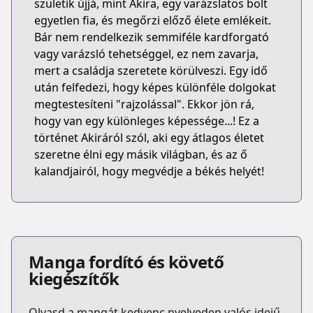
születik újjá, mint Akira, egy varázslatos bolt
egyetlen fia, és megőrzi előző élete emlékeit.
Bár nem rendelkezik semmiféle kardforgató
vagy varázsló tehetséggel, ez nem zavarja,
mert a családja szeretete körülveszi. Egy idő
után felfedezi, hogy képes különféle dolgokat
megtestesíteni "rajzolással". Ekkor jön rá,
hogy van egy különleges képessége...! Ez a
történet Akiráról szól, aki egy átlagos életet
szeretne élni egy másik világban, és az ő
kalandjairól, hogy megvédje a békés helyét!
Manga fordító és követő
kiegészítők
Olvasd a mangát kedvenc nyelveden valós idejű