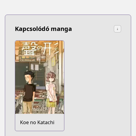
Lollypop or A
Bullet
Kapcsolódó manga
↓
Koe no Katachi