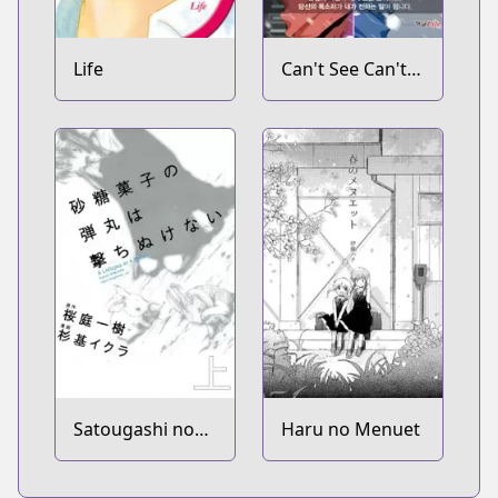
Life
Can't See Can't
Hear But Love
Satougashi no
Haru no Menuet
Dangan wa
Uchinukenai: A