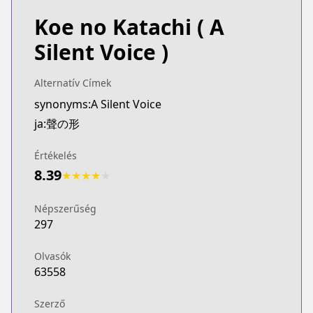
Koe no Katachi
( A
Silent Voice )
Alternatív Címek
synonyms:A Silent Voice
ja:聲の形
Értékelés
8.39
★
★
★
★
★
Népszerűség
297
Olvasók
63558
Szerző