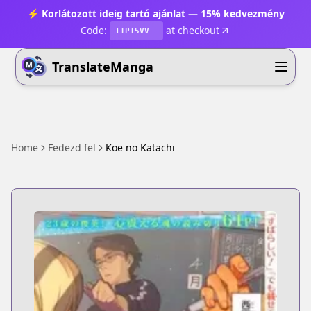
⚡ Korlátozott ideig tartó ajánlat — 15% kedvezmény
Code:
at checkout
T1P15VV
TranslateManga
Home
Fedezd fel
Koe no Katachi