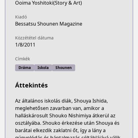
Ooima Yoshitoki(Story & Art)
Kiadó
Bessatsu Shounen Magazine
Közzététel dátuma
1/8/2011
Címkék
Dráma
Iskola
Shounen
Áttekintés
Az általános iskolás diák, Shouya Ishida,
meglehetősen zavarban van, amikor a
halláskárosult Shouko Nishimiya átkerül az
osztályába. Shouko érkezése után Shouya és
barátai elkezdik zaklatni őt, így a lány a
gúnyolódás és bántalmazás céltáblájává válik.