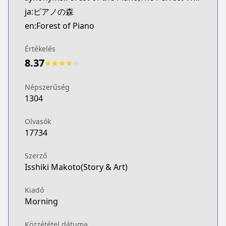
ja:ピアノの森
en:Forest of Piano
Értékelés
8.37
★
★
★
★
★
Népszerűség
1304
Olvasók
17734
Szerző
Isshiki Makoto(Story & Art)
Kiadó
Morning
Közzététel dátuma