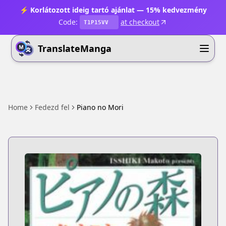
⚡ Korlátozott ideig tartó ajánlat — 15% kedvezmény
Code:
at checkout
T1P15VV
TranslateManga
Home
Fedezd fel
Piano no Mori