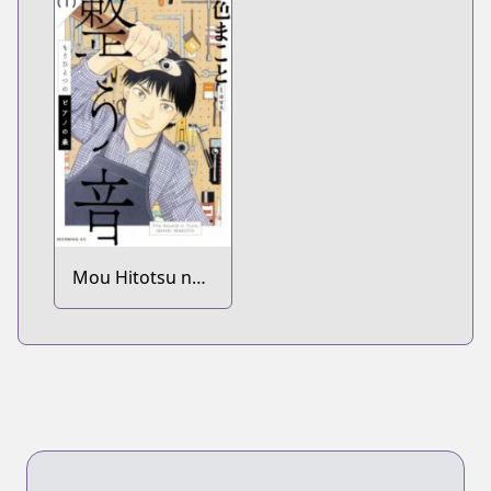
Mou Hitotsu no
Piano no Mori:
Totonou Oto