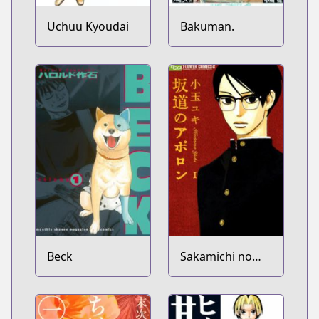
Uchuu Kyoudai
Bakuman.
Beck
Sakamichi no
Apollon