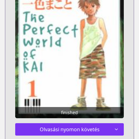
finished
Olvasási nyomon követés