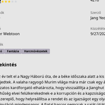
4216
2
★
★
★
★
★
sók
Szerző
0
Jang Ye
ó
Közzétét
er Webtoon
9/27/20
ék
ió
Fantázia
Harcművészetek
ekintés
 év telt el a Nagy Háború óta, de a béke időszaka alatt a ki
rjedtek. A valaha ragyogó Murim világa mára már csak egy 
kzatos kardforgató elhatározta, hogy visszaállítja a Jianghut
-ba15-4250-8eb9-0149be0ac76e
 hűség elvei felülkerekednek-e a korrupción és a kapzsiság
szereplő, hogy helyreállítsa a rendet és az igazságot egy ol
puláció mindennapos. A fiatal harcos nemcsak a saját útját