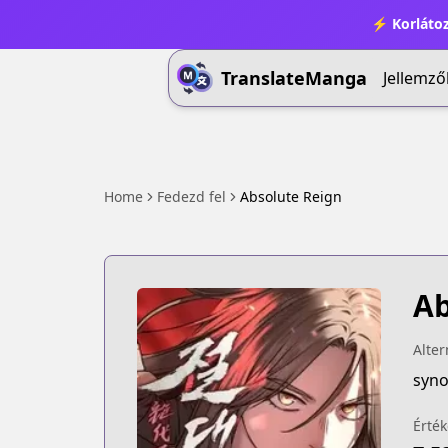
⚡ Korlátoz
TranslateManga
Jellemző
Home
Fedezd fel
Absolute Reign
Ab
Alter
syno
Érték