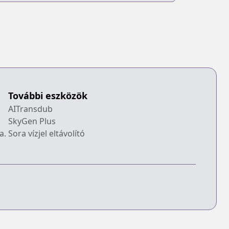
További eszközök
AITransdub
SkyGen Plus
a.
Sora vízjel eltávolító