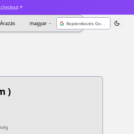
 checkout
Árazás
magyar
Bejelentkezés Google-fiókkal
Téma vált
m )
űség