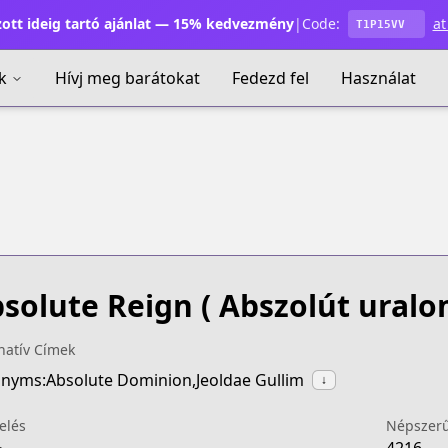
ott ideig tartó ajánlat — 15% kedvezmény
|
Code:
at
T1P15VV
k
Hívj meg barátokat
Fedezd fel
Használat
solute Reign
( Abszolút uralo
natív Címek
nyms:Absolute Dominion,Jeoldae Gullim
↓
elés
Népszer