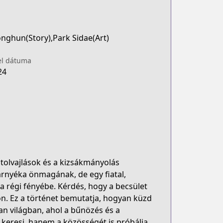
onghun(Story),Park Sidae(Art)
el dátuma
24
s tolvajlások és a kizsákmányolás
árnyéka önmagának, de egy fiatal,
 a régi fényébe. Kérdés, hogy a becsület
on. Ez a történet bemutatja, hogyan küzd
yan világban, ahol a bűnözés és a
 keresi, hanem a közösségét is próbálja