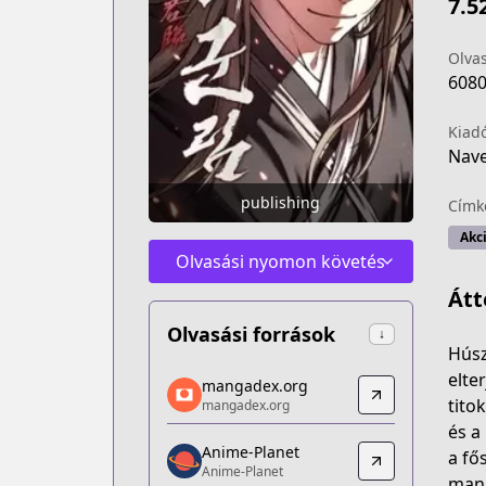
7.5
Olva
608
Kiad
Nav
publishing
Címk
Akc
Olvasási nyomon követés
Átt
Olvasási források
↓
Húsz
mangadex.org
elte
mangadex.org
mangadex.org
tito
mangadex.org
https://mangadex.org/title/1de0715a
és a
Anime-Planet
Anime-Planet
a fő
Anime-Planet
Anime-Planet
mani