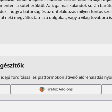
absolute-reign
enteni a sötét erőktől. Az izgalmas kalandok során barátok
edezi, hogy a bátorság és az önfeláldozás milyen fontos szer
rül neki megváltoztatnia a dolgokat, vagy a világ továbbra is
titleId=832677
.html?id=se3lp9j
egészítők
idejű fordítással és platformokon átívelő előrehaladás ny
solute-reign/list?title_no=7366
Firefox Add-ons