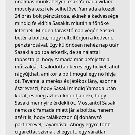
unalmas munkahelyen csak Yamada vidám
mosolya teszi elviselhetővé. Yamada a közeli
24 órás bolt pénztárosa, akinek a kedvessége
mindig felvidítja Sasakit, miután a főnöke
leterheli. Minden fárasztó nap végén Sasaki
betér a boltba, hogy feltöltődjön a kedvenc
pénztárosával. Egy különösen nehéz nap után
Sasaki a boltba érkezik, de sajnálattal
tapasztalja, hogy Yamada már befejezte a
műszakját. Csalódottan keres egy helyet, ahol
rágyújthat, amikor a bolt mögül egy nő hívja
őt. Tayama, a merész és játékos lány, azonnal
észreveszi, hogy Sasaki mindig Yamada után
kutat, és még azt is elmondja neki, hogy
Sasaki mennyire érdekli őt. Mostantól Sasaki
nemcsak Yamada miatt jár a boltba, hanem
azért is, hogy találkozzon új dohányzó
partnerével, Tayamával. Ahogy egyre több
cigarettát szívnak el együtt, egy váratlan