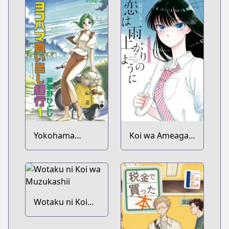
Yokohama
Koi wa Ameagari
Kaidashi Kikou
no You ni
Wotaku ni Koi
wa Muzukashii