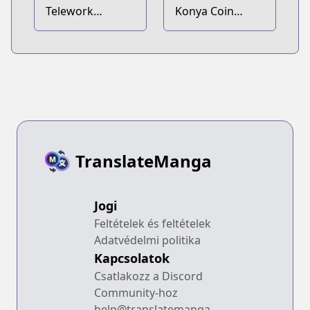
Telework
Konya Coin
Yotabanashi
Laundry de
Aimashou
TranslateManga
Jogi
Feltételek és feltételek
Adatvédelmi politika
Kapcsolatok
Csatlakozz a Discord
Community-hoz
help@translatemanga.