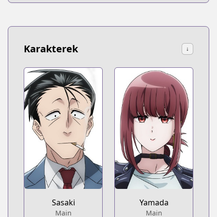
Karakterek
↓
Sasaki
Yamada
Main
Main