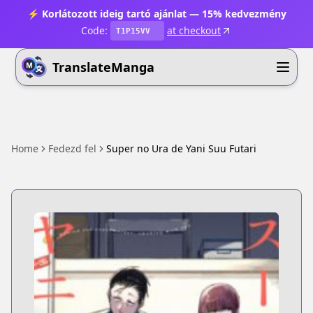
⚡ Korlátozott ideig tartó ajánlat — 15% kedvezmény
Code:
at checkout
T1P15VV
TranslateManga
Home
Fedezd fel
Super no Ura de Yani Suu Futari