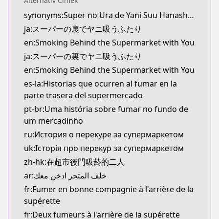
Alternatív Címek
Official Raw
synonyms:Super no Ura de Yani Suu Hanashi,A Story About Smoking at the Back of the Supermarket,YaniSuu
https://www.manga-up.com/titles/1026/
ja:スーパーの裏でヤニ吸うふたり
Kitsu
Kitsu
en:Smoking Behind the Supermarket with You
https://kitsu.app/manga/64430
ja:スーパーの裏でヤニ吸うふたり
MangaUpdates
en:Smoking Behind the Supermarket with You
MangaUpdates
es-la:Historias que ocurren al fumar en la
https://www.mangaupdates.com/series.html?id=x
parte trasera del supermercado
Book☆Walker
pt-br:Uma história sobre fumar no fundo de
Book☆Walker
um mercadinho
https://bookwalker.jp/series/367184/list
ru:История о перекуре за супермаркетом
Official English
Official English
uk:Історія про перекур за супермаркетом
https://global.manga-up.com/manga/261
zh-hk:在超市後門吸菸的二人
ar:خلف المتجر ادخن معك
fr:Fumer en bonne compagnie à l'arrière de la
supérette
fr:Deux fumeurs à l'arrière de la supérette