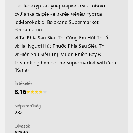
uk:Перекур за супермаркетом з тобою
cv:Лапка хыҫӗнче иккӗн чӗлӗм туртса
id:Merokok di Belakang Supermarket
Bersamamu
vi:Tại Phía Sau Siêu Thị Cùng Em Hút Thuốc
vi:Hai Người Hút Thuốc Phía Sau Siêu Thị
vi:Hiên Sau Siêu Thị, Muộn Phiền Bay Đi
fr:Smoking behind the Supermarket with You
(Kana)
Értékelés
8.16
★
★
★
★
★
Népszerűség
282
Olvasók
67340