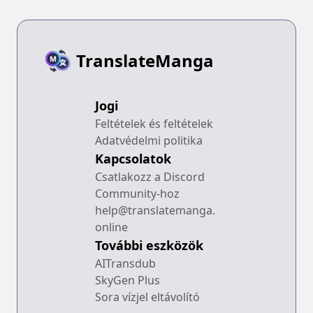
TranslateManga
Jogi
Feltételek és feltételek
Adatvédelmi politika
Kapcsolatok
Csatlakozz a Discord
Community-hoz
help@translatemanga.
online
További eszközök
AITransdub
SkyGen Plus
Sora vízjel eltávolító