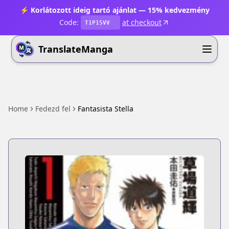
⚡ Korlátozott ideig tartó ajánlat — 15% kedvezmény
Code:
at checkout
T1P15VV
TranslateManga
Home
Fedezd fel
Fantasista Stella