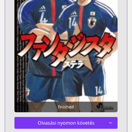
finished
Olvasási nyomon követés