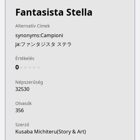
Fantasista Stella
Alternatív Címek
synonyms:Campioni
ja:ファンタジスタ ステラ
Értékelés
0
★
★
★
★
★
Népszerűség
32530
Olvasók
356
Szerző
Kusaba Michiteru(Story & Art)