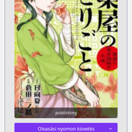
publishing
Olvasási nyomon követés