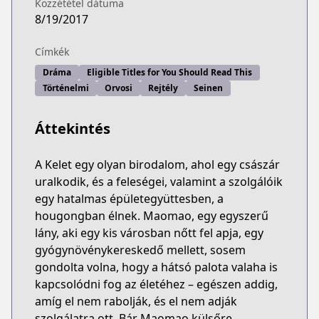
Közzététel dátuma
8/19/2017
Címkék
Dráma
Eligible Titles for You Should Read This
Történelmi
Orvosi
Rejtély
Seinen
Áttekintés
A Kelet egy olyan birodalom, ahol egy császár
uralkodik, és a feleségei, valamint a szolgálóik
egy hatalmas épületegyüttesben, a
hougongban élnek. Maomao, egy egyszerű
lány, aki egy kis városban nőtt fel apja, egy
gyógynövénykereskedő mellett, sosem
gondolta volna, hogy a hátsó palota valaha is
kapcsolódni fog az életéhez – egészen addig,
amíg el nem rabolják, és el nem adják
szolgálatra ott. Bár Maomao külsőre