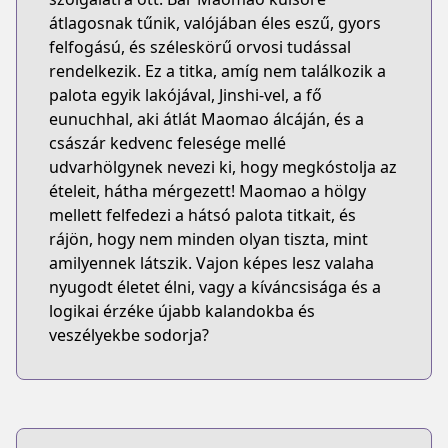
átlagosnak tűnik, valójában éles eszű, gyors
felfogású, és széleskörű orvosi tudással
rendelkezik. Ez a titka, amíg nem találkozik a
palota egyik lakójával, Jinshi-vel, a fő
eunuchhal, aki átlát Maomao álcáján, és a
császár kedvenc felesége mellé
udvarhölgynek nevezi ki, hogy megkóstolja az
ételeit, hátha mérgezett! Maomao a hölgy
mellett felfedezi a hátsó palota titkait, és
rájön, hogy nem minden olyan tiszta, mint
amilyennek látszik. Vajon képes lesz valaha
nyugodt életet élni, vagy a kíváncsisága és a
logikai érzéke újabb kalandokba és
veszélyekbe sodorja?