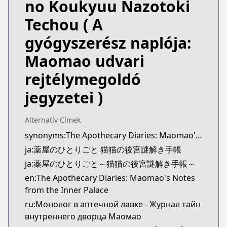
no Koukyuu Nazotoki
MangaUpdates
MangaUpdates
Techou
( A
https://www.mangaupdates.com/series.html?id=u
gyógyszerész naplója:
novelUpdates
novelUpdates
Maomao udvari
https://www.novelupdates.com/series/kusuriya-no
rejtélymegoldó
Book☆Walker
Book☆Walker
jegyzetei )
https://bookwalker.jp/series/149254/list
Alternatív Címek
synonyms:The Apothecary Diaries: Maomao's Notes from the Inner Palace
ja:薬屋のひとりごと 猫猫の後宮謎解き手帳
ja:薬屋のひとりごと～猫猫の後宮謎解き手帳～
en:The Apothecary Diaries: Maomao's Notes
from the Inner Palace
ru:Монолог в аптечной лавке - Журнал тайн
внутреннего дворца Маомао