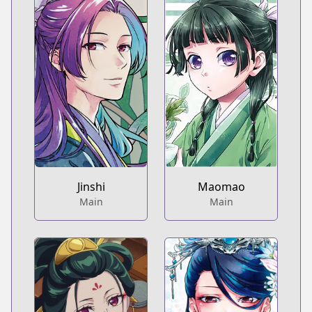
Jinshi
Maomao
Main
Main