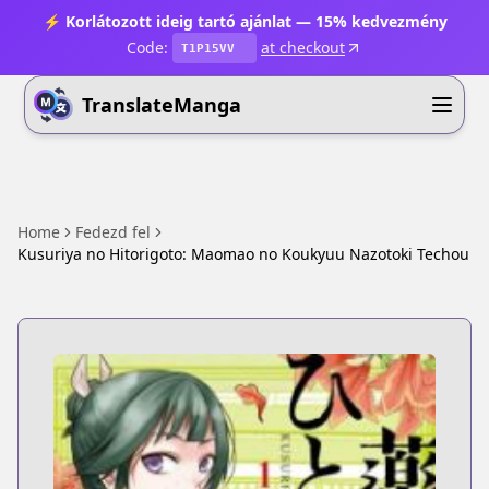
⚡ Korlátozott ideig tartó ajánlat — 15% kedvezmény
Code:
at checkout
T1P15VV
TranslateManga
Home
Fedezd fel
Kusuriya no Hitorigoto: Maomao no Koukyuu Nazotoki Techou