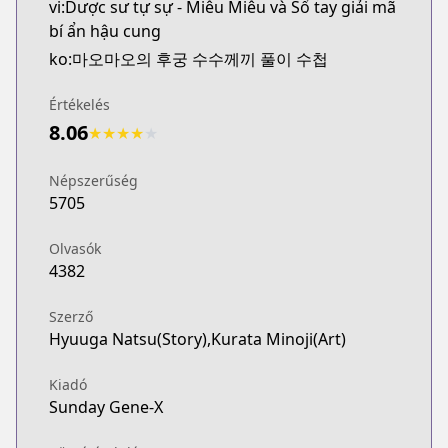
vi:Dược sư tự sự - Miêu Miêu và Sổ tay giải mã
bí ẩn hậu cung
ko:마오마오의 후궁 수수께끼 풀이 수첩
Értékelés
8.06
★
★
★
★
★
Népszerűség
5705
Olvasók
4382
Szerző
Hyuuga Natsu(Story),Kurata Minoji(Art)
Kiadó
Sunday Gene-X