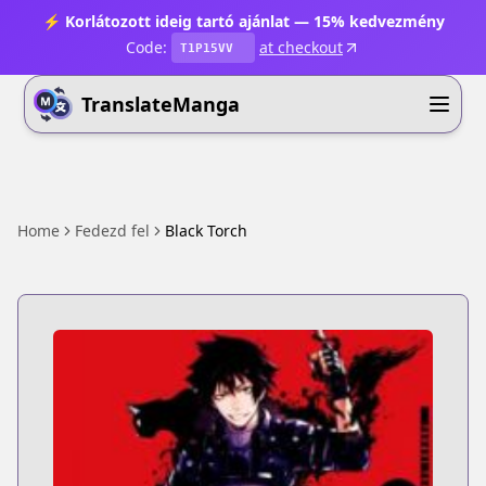
⚡ Korlátozott ideig tartó ajánlat — 15% kedvezmény
Code:
at checkout
T1P15VV
TranslateManga
Home
Fedezd fel
Black Torch