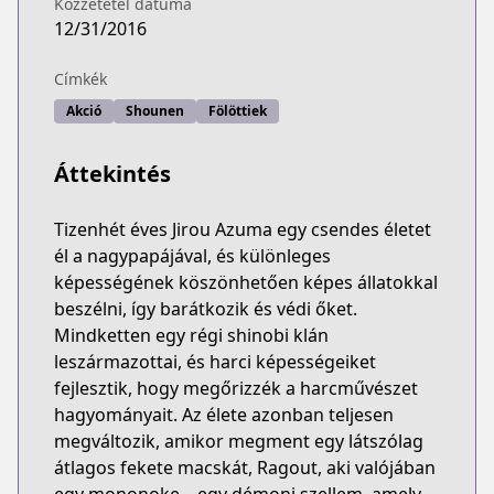
Közzététel dátuma
12/31/2016
Címkék
Akció
Shounen
Fölöttiek
Áttekintés
Tizenhét éves Jirou Azuma egy csendes életet
él a nagypapájával, és különleges
képességének köszönhetően képes állatokkal
beszélni, így barátkozik és védi őket.
Mindketten egy régi shinobi klán
leszármazottai, és harci képességeiket
fejlesztik, hogy megőrizzék a harcművészet
hagyományait. Az élete azonban teljesen
megváltozik, amikor megment egy látszólag
átlagos fekete macskát, Ragout, aki valójában