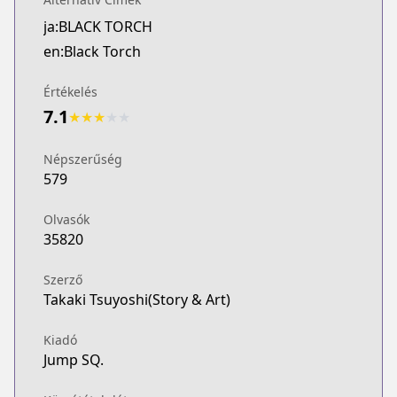
ja:BLACK TORCH
en:Black Torch
Értékelés
7.1
★
★
★
★
★
Népszerűség
579
Olvasók
35820
Szerző
Takaki Tsuyoshi(Story & Art)
Kiadó
Jump SQ.