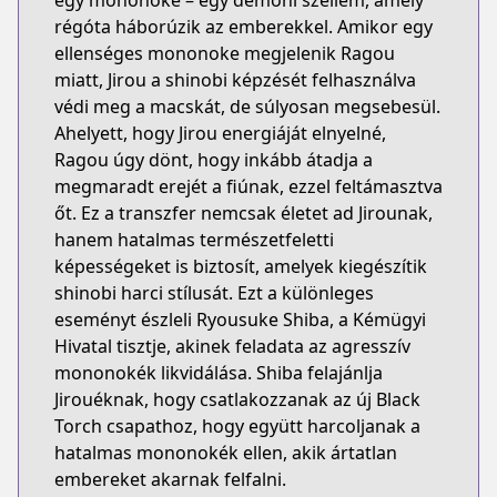
egy mononoke – egy démoni szellem, amely
régóta háborúzik az emberekkel. Amikor egy
ellenséges mononoke megjelenik Ragou
miatt, Jirou a shinobi képzését felhasználva
védi meg a macskát, de súlyosan megsebesül.
Ahelyett, hogy Jirou energiáját elnyelné,
Ragou úgy dönt, hogy inkább átadja a
megmaradt erejét a fiúnak, ezzel feltámasztva
őt. Ez a transzfer nemcsak életet ad Jirounak,
hanem hatalmas természetfeletti
képességeket is biztosít, amelyek kiegészítik
shinobi harci stílusát. Ezt a különleges
eseményt észleli Ryousuke Shiba, a Kémügyi
Hivatal tisztje, akinek feladata az agresszív
mononokék likvidálása. Shiba felajánlja
Jirouéknak, hogy csatlakozzanak az új Black
Torch csapathoz, hogy együtt harcoljanak a
hatalmas mononokék ellen, akik ártatlan
embereket akarnak felfalni.