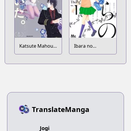
Katsute Mahou
Ibara no
Shoujo to Aku
Kanmuri
wa Tekitai
shiteita.
TranslateManga
Jogi