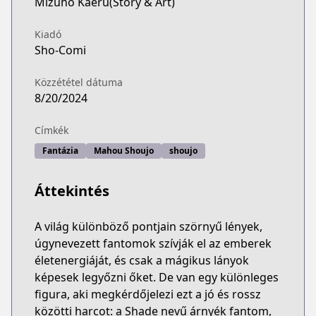
Mizuho Kaeru(Story & Art)
Kiadó
Sho-Comi
Közzététel dátuma
8/20/2024
Címkék
Fantázia
Mahou Shoujo
shoujo
Áttekintés
A világ különböző pontjain szörnyű lények,
úgynevezett fantomok szívják el az emberek
életenergiáját, és csak a mágikus lányok
képesek legyőzni őket. De van egy különleges
figura, aki megkérdőjelezi ezt a jó és rossz
közötti harcot: a Shade nevű árnyék fantom,