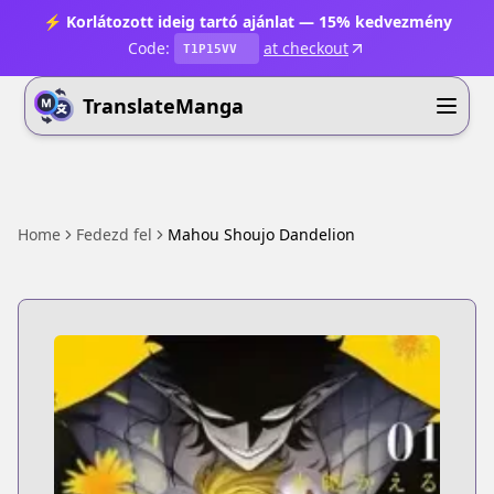
⚡ Korlátozott ideig tartó ajánlat — 15% kedvezmény
Code:
at checkout
T1P15VV
TranslateManga
Home
Fedezd fel
Mahou Shoujo Dandelion