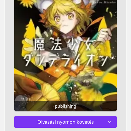
publishing
Olvasási nyomon követés