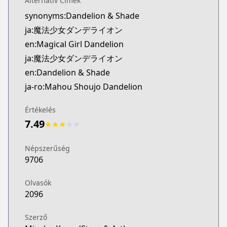
Alternatív Címek
Official English
synonyms:Dandelion & Shade
https://www.viz.com/vizmanga/chapters/magical-g
ja:魔法少女ダンデライオン
en:Magical Girl Dandelion
ja:魔法少女ダンデライオン
en:Dandelion & Shade
ja-ro:Mahou Shoujo Dandelion
Értékelés
7.49
★
★
★
★
★
Népszerűség
9706
Olvasók
2096
Szerző