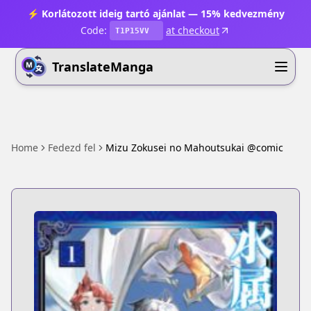
⚡ Korlátozott ideig tartó ajánlat — 15% kedvezmény
Code:
at checkout
T1P15VV
TranslateManga
Home
Fedezd fel
Mizu Zokusei no Mahoutsukai @comic