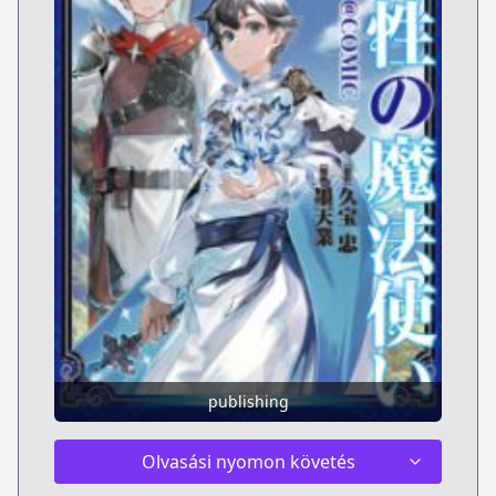
publishing
Olvasási nyomon követés