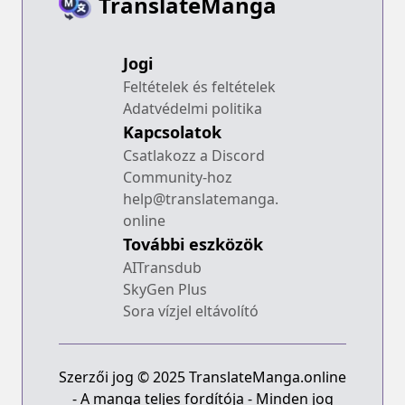
TranslateManga
Jogi
Feltételek és feltételek
Adatvédelmi politika
Kapcsolatok
Csatlakozz a Discord
Community-hoz
help@translatemanga.
online
További eszközök
AITransdub
SkyGen Plus
Sora vízjel eltávolító
Szerzői jog © 2025 TranslateManga.online
- A manga teljes fordítója - Minden jog