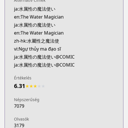
Alternatív Címek
Kitsu
ja:水属性の魔法使い
https://kitsu.app/manga/69143
en:The Water Magician
MangaUpdates
MangaUpdates
ja:水属性の魔法使い
https://www.mangaupdates.com/series.html?id=0
en:The Water Magician
novelUpdates
zh-hk:水屬性之魔法使
novelUpdates
vi:Ngự thủy ma đạo sĩ
https://www.novelupdates.com/series/water-magi
ja:水属性の魔法使い@COMIC
Book☆Walker
ja:水属性の魔法使い@COMIC
Book☆Walker
https://bookwalker.jp/series/336111
Értékelés
Official English
6.31
Official English
★
★
★
★
★
https://j-novel.club/series/the-water-magician-ma
Népszerűség
7079
Olvasók
3179