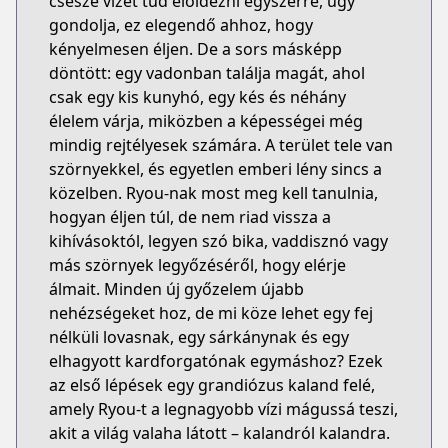
csésze vizet tud előidézni egyszerre, úgy
gondolja, ez elegendő ahhoz, hogy
kényelmesen éljen. De a sors másképp
döntött: egy vadonban találja magát, ahol
csak egy kis kunyhó, egy kés és néhány
élelem várja, miközben a képességei még
mindig rejtélyesek számára. A terület tele van
szörnyekkel, és egyetlen emberi lény sincs a
közelben. Ryou-nak most meg kell tanulnia,
hogyan éljen túl, de nem riad vissza a
kihívásoktól, legyen szó bika, vaddisznó vagy
más szörnyek legyőzéséről, hogy elérje
álmait. Minden új győzelem újabb
nehézségeket hoz, de mi köze lehet egy fej
nélküli lovasnak, egy sárkánynak és egy
elhagyott kardforgatónak egymáshoz? Ezek
az első lépések egy grandiózus kaland felé,
amely Ryou-t a legnagyobb vízi mágussá teszi,
akit a világ valaha látott – kalandról kalandra.