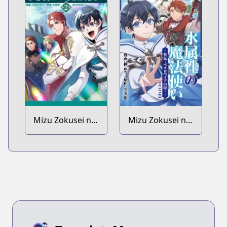
Mizu Zokusei no
Mizu Zokusei no
Mahoutsukai Dai
Mahoutsukai
2-bu @comic
@comic Gaiden:
Penelopeia no
Namida