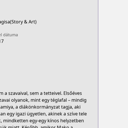
agisa(Story & Art)
el dátuma
17
 a szavaival, sem a tetteivel. Elsőéves
zavai olyanok, mint egy téglafal – mindig
amiya, a diákönkormányzat tagja, aki
an egy igazi ügyetlen, akinek a szíve tele
k, mindketten egy-egy kínos helyzetben
ésük miatt. Később, amikor Mako a