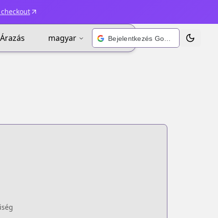
 checkout
Árazás
magyar
Bejelentkezés Google-fiókkal
Téma vált
űség