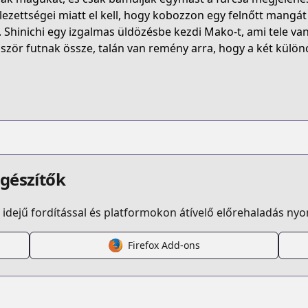
WP8NN
lezettségei miatt el kell, hogy kobozzon egy felnőtt mangát 
. Shinichi egy izgalmas üldözésbe kezdi Mako-t, ami tele va
ször futnak össze, talán van remény arra, hogy a két különc
do-chokkyuu-kareshi-x-kanojo
/431193/
kyu/
egészítők
idejű fordítással és platformokon átívelő előrehaladás ny
Firefox Add-ons
s.html?id=146224