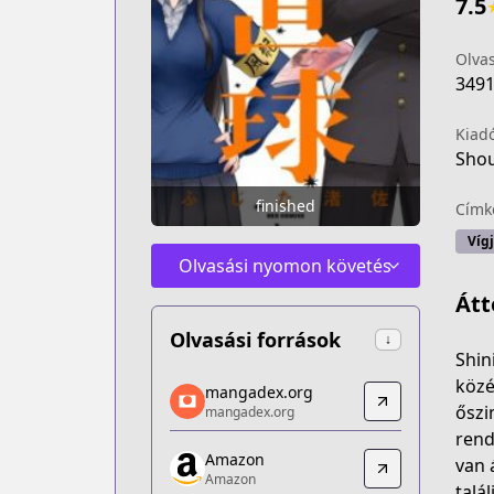
7.5
Olva
349
Kiad
Shou
finished
Címk
Víg
Olvasási nyomon követés
Átt
Olvasási források
↓
Shin
mangadex.org
közé
mangadex.org
mangadex.org
őszi
mangadex.org
https://mangadex.org/title/efb62763-
rend
Amazon
Amazon
van 
Amazon
Amazon
talá