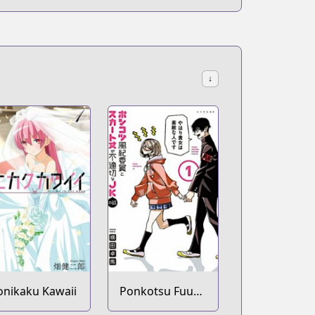
↓
onikaku Kawaii
Ponkotsu Fuuki
Iin to Skirt-take