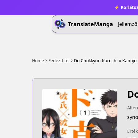
⚡ Korlátoz
TranslateManga
Jellemző
Home
Fedezd fel
Do Chokkyuu Kareshi x Kanojo
Do
Alter
syno
Érték