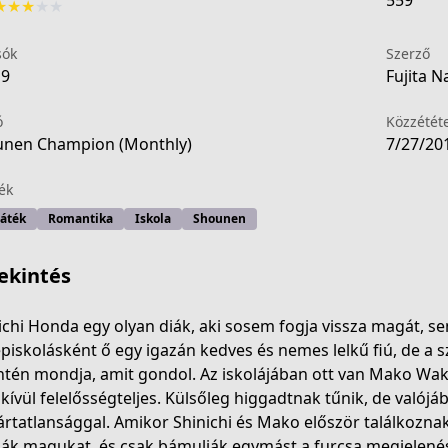
559
★
★
★
★
★
sók
Szerző
19
Fujita N
ó
Közzétét
nen Champion (Monthly)
7/27/20
ék
játék
Romantika
Iskola
Shounen
ekintés
ichi Honda egy olyan diák, aki sosem fogja vissza magát, sem
piskolásként ő egy igazán kedves és nemes lelkű fiú, de a s
ntén mondja, amit gondol. Az iskolájában ott van Mako Wak
c940-4495-aba5-69c192a999a4
kívül felelősségteljes. Külsőleg higgadtnak tűnik, de valójáb
ártatlansággal. Amikor Shinichi és Mako először találkozna
lják magukat, és csak bámulják egymást a furcsa megjelen