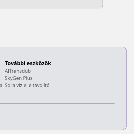
ga Futekisetsu
na JK no
Hanashi
További eszközök
AITransdub
SkyGen Plus
a.
Sora vízjel eltávolító