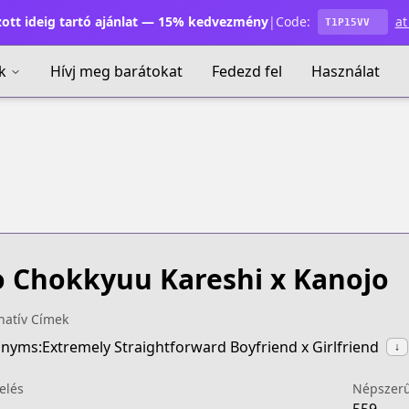
ott ideig tartó ajánlat — 15% kedvezmény
|
Code:
at
T1P15VV
k
Hívj meg barátokat
Fedezd fel
Használat
 Chokkyuu Kareshi x Kanojo
natív Címek
nyms:Extremely Straightforward Boyfriend x Girlfriend
↓
elés
Népszer