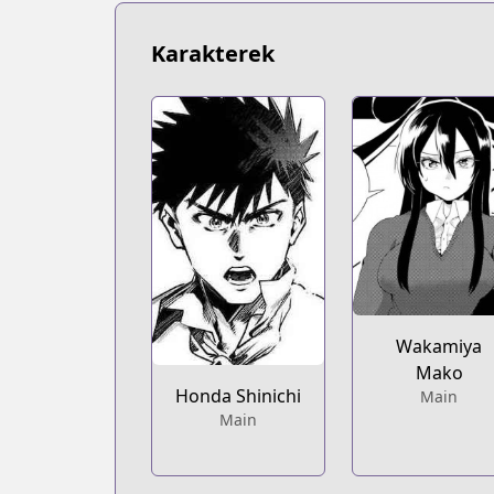
https://bookwalker.jp/series/235798/lis
Karakterek
Wakamiya
Mako
Honda Shinichi
Main
Main