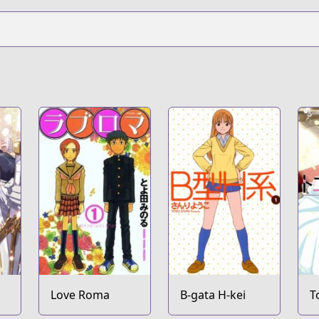
Love Roma
B-gata H-kei
T