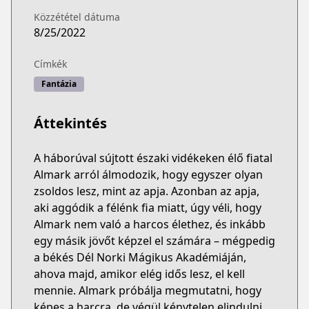
Közzététel dátuma
8/25/2022
Címkék
Fantázia
Áttekintés
A háborúval sújtott északi vidékeken élő fiatal
Almark arról álmodozik, hogy egyszer olyan
zsoldos lesz, mint az apja. Azonban az apja,
aki aggódik a félénk fia miatt, úgy véli, hogy
Almark nem való a harcos élethez, és inkább
egy másik jövőt képzel el számára – mégpedig
a békés Dél Norki Mágikus Akadémiáján,
ahova majd, amikor elég idős lesz, el kell
mennie. Almark próbálja megmutatni, hogy
képes a harcra, de végül kénytelen elindulni