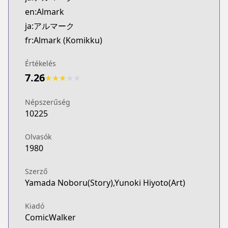
Kitsu
en:Almark
https://kitsu.app/manga/68356
ja:アルマーク
MangaUpdates
fr:Almark (Komikku)
MangaUpdates
https://www.mangaupdates.com/series.html?id=q3
Értékelés
novelUpdates
7.26
★
★
★
★
★
novelUpdates
https://www.novelupdates.com/series/almark-no
Népszerűség
Book☆Walker
10225
Book☆Walker
https://bookwalker.jp/series/394261/list
Olvasók
1980
Szerző
Yamada Noboru(Story),Yunoki Hiyoto(Art)
Kiadó
ComicWalker