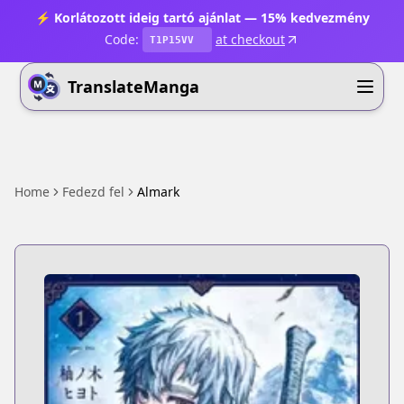
⚡ Korlátozott ideig tartó ajánlat — 15% kedvezmény
Code:
at checkout
T1P15VV
TranslateManga
Home
Fedezd fel
Almark