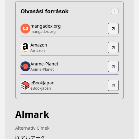
Olvasási források
↓
mangadex.org
mangadex.org
mangadex.org
mangadex.org
https://mangadex.org/title/d803df2d-9706-41ed-
Amazon
Amazon
Amazon
Amazon
https://www.amazon.co.jp/dp/B0BS98DGFJ
Anime-Planet
Anime-Planet
Anime-Planet
Anime-Planet
eBookJapan
https://www.anime-planet.com/manga/almark
eBookJapan
eBookJapan
eBookJapan
https://ebookjapan.yahoo.co.jp/books/743404
Almark
Official Raw
Official Raw
https://comic-walker.com/contents/detail/KDCW
Alternatív Címek
Kitsu
ja:アルマーク