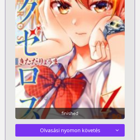
finished
Olvasási nyomon követés