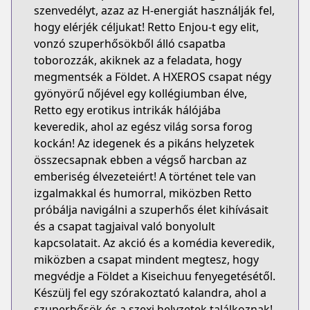
szenvedélyt, azaz az H-energiát használják fel,
hogy elérjék céljukat! Retto Enjou-t egy elit,
vonzó szuperhősökből álló csapatba
toborozzák, akiknek az a feladata, hogy
megmentsék a Földet. A HXEROS csapat négy
gyönyörű nőjével egy kollégiumban élve,
Retto egy erotikus intrikák hálójába
keveredik, ahol az egész világ sorsa forog
kockán! Az idegenek és a pikáns helyzetek
összecsapnak ebben a végső harcban az
emberiség élvezeteiért! A történet tele van
izgalmakkal és humorral, miközben Retto
próbálja navigálni a szuperhős élet kihívásait
és a csapat tagjaival való bonyolult
kapcsolatait. Az akció és a komédia keveredik,
miközben a csapat mindent megtesz, hogy
megvédje a Földet a Kiseichuu fenyegetésétől.
Készülj fel egy szórakoztató kalandra, ahol a
szuperhősök és a szexi helyzetek találkoznak!