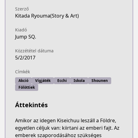
Szerző
Kitada Ryouma(Story & Art)
Kiadó
Jump SQ.
Közzététel dátuma
5/2/2017
Címkék
Akció
Vígjáték
Ecchi
Iskola
Shounen
Fölöttiek
Áttekintés
Amikor az idegen Kiseichuu leszáll a Földre,
egyetlen céljuk van: kiirtani az emberi fajt. Az
emberek szaporodásához szükséges