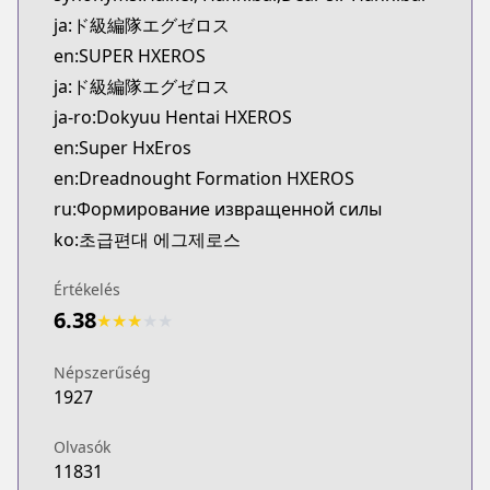
Kitsu
ja:ド級編隊エグゼロス
https://kitsu.app/manga/39805
en:SUPER HXEROS
CDJapan
ja:ド級編隊エグゼロス
CDJapan
ja-ro:Dokyuu Hentai HXEROS
https://www.anime-planet.com/manga/http://www
MangaUpdates
en:Super HxEros
MangaUpdates
en:Dreadnought Formation HXEROS
https://www.mangaupdates.com/series.html?id=1
ru:Формирование извращенной силы
Book☆Walker
ko:초급편대 에그제로스
Book☆Walker
https://bookwalker.jp/series/121137/list
Értékelés
Official English
6.38
★
★
★
★
★
Official English
https://sevenseasentertainment.com/series/super
Népszerűség
1927
Olvasók
11831