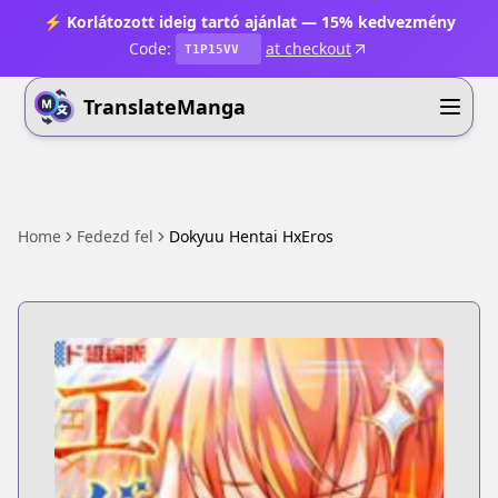
⚡ Korlátozott ideig tartó ajánlat — 15% kedvezmény
Code:
at checkout
T1P15VV
TranslateManga
Home
Fedezd fel
Dokyuu Hentai HxEros