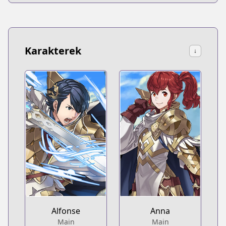
Karakterek
↓
Alfonse
Anna
Main
Main