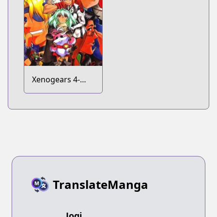
Xenogears 4-
koma Comic
TranslateManga
Jogi