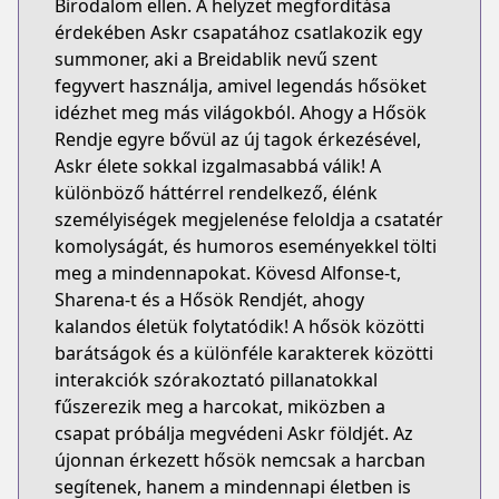
Birodalom ellen. A helyzet megfordítása
érdekében Askr csapatához csatlakozik egy
summoner, aki a Breidablik nevű szent
fegyvert használja, amivel legendás hősöket
idézhet meg más világokból. Ahogy a Hősök
Rendje egyre bővül az új tagok érkezésével,
Askr élete sokkal izgalmasabbá válik! A
különböző háttérrel rendelkező, élénk
személyiségek megjelenése feloldja a csatatér
komolyságát, és humoros eseményekkel tölti
meg a mindennapokat. Kövesd Alfonse-t,
Sharena-t és a Hősök Rendjét, ahogy
kalandos életük folytatódik! A hősök közötti
barátságok és a különféle karakterek közötti
interakciók szórakoztató pillanatokkal
fűszerezik meg a harcokat, miközben a
csapat próbálja megvédeni Askr földjét. Az
újonnan érkezett hősök nemcsak a harcban
segítenek, hanem a mindennapi életben is