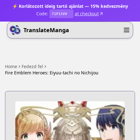
⚡ Korlátozott ideig tartó ajánlat — 15% kedvezmény
Code:
at checkout
T1P15VV
TranslateManga
Home
Fedezd fel
Fire Emblem Heroes: Eiyuu-tachi no Nichijou