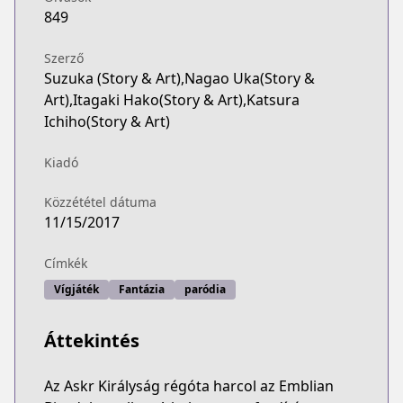
849
Szerző
Suzuka (Story & Art),Nagao Uka(Story &
Art),Itagaki Hako(Story & Art),Katsura
Ichiho(Story & Art)
Kiadó
Közzététel dátuma
11/15/2017
Címkék
Vígjáték
Fantázia
paródia
Áttekintés
Az Askr Királyság régóta harcol az Emblian