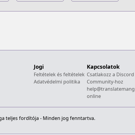
Anthology
Akari dake
Slime Datta Ken
Jogi
Kapcsolatok
Feltételek és feltételek
Csatlakozz a Discord
Adatvédelmi politika
Community-hoz
help@translatemang
online
 teljes fordítója - Minden jog fenntartva.