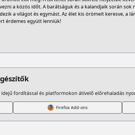
R4NJ
lvezni a közös időt. A barátságuk és a kalandjaik során sok
edezik a világot és egymást. Az élet kis örömeit keresve, a l
rt érdemes együtt lenniük!
yuru-yuri
/122019
ruyuri
egészítők
idejű fordítással és platformokon átívelő előrehaladás ny
Firefox Add-ons
s.html?id=32965