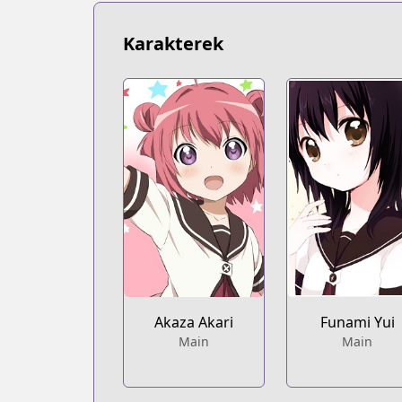
https://bookwalker.jp/series/1938/list
Karakterek
Akaza Akari
Funami Yui
Main
Main