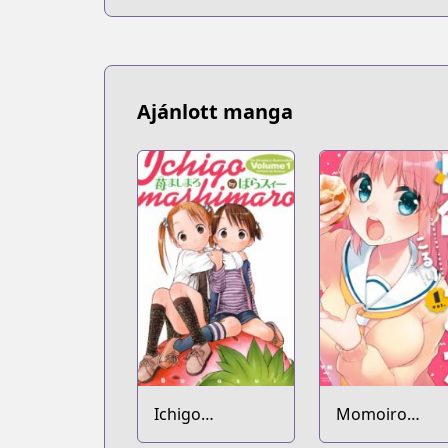
Ajánlott manga
Ichigo
Momoiro
Mashimaro
Trance