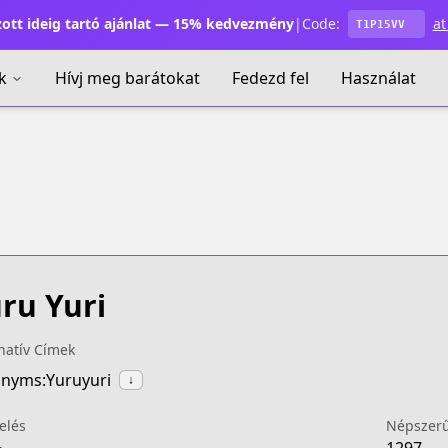
ott ideig tartó ajánlat — 15% kedvezmény
|
Code:
at
T1P15VV
k
Hívj meg barátokat
Fedezd fel
Használat
ru Yuri
natív Címek
nyms:Yuruyuri
↓
elés
Népszer