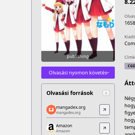
8.2
Olva
165
Kiad
Comi
publishing
Címk
CG
Olvasási nyomon követés
Átt
Olvasási források
↓
Négy
mangadex.org
hogy
mangadex.org
mangadex.org
figy
mangadex.org
https://mangadex.org/title/6306c976-
hogy
Amazon
Amazon
temp
Amazon
Amazon
apró