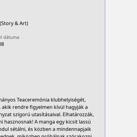
Story & Art)
el dátuma
08
ományos Teaceremónia klubhelyiségét,
 akik rendre figyelmen kívül hagyják a
at szigorú utasításaival. Elhatározzák,
mi hasznosnak! A manga egy kicsit lassú
ndul sétálni, és közben a mindennapjaik
erednek, miközben próbálnak szórakozni