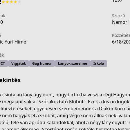
1297
2
★
★
★
★
★
sók
Szerző
80
Namori (
ó
Közzétét
c Yuri Hime
6/18/20
ék
DCT
Vígjáték
Gag humor
Lányok szerelme
Iskola
ekintés
 csintalan lány úgy dönt, hogy birtokba veszi a régi Hagy
 megalapítsák a "Szórakoztató Klubot". Ezek a kis ördögök,
elmeztetéseket, egyenesen szembemennek a Diákönkormányz
d776-48c3-b29f-d345e65f272b
 nem hagyják el a szobát, amíg végre nem állnak neki vala
ójú, tele van apróbb kalandokkal, ahol a négy lány együtt i
 örömeit élik meg. A történet során sokféle helyzetbe kev