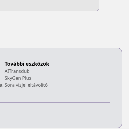
További eszközök
AITransdub
SkyGen Plus
a.
Sora vízjel eltávolító