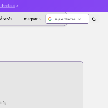
 checkout
Árazás
magyar
Bejelentkezés Google-fiókkal
Téma vált
űség