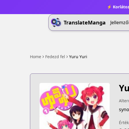
⚡ Korlátoz
TranslateManga
Jellemző
Home
Fedezd fel
Yuru Yuri
Yu
Alter
syno
Érték