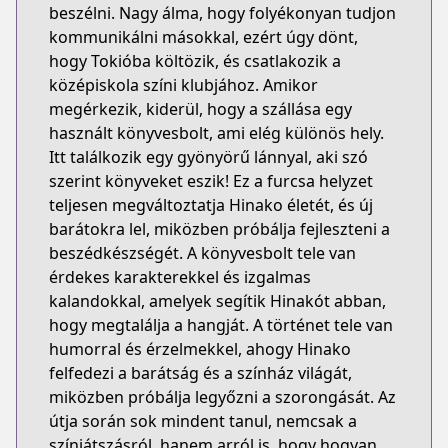
beszélni. Nagy álma, hogy folyékonyan tudjon
kommunikálni másokkal, ezért úgy dönt,
hogy Tokióba költözik, és csatlakozik a
középiskola színi klubjához. Amikor
megérkezik, kiderül, hogy a szállása egy
használt könyvesbolt, ami elég különös hely.
Itt találkozik egy gyönyörű lánnyal, aki szó
szerint könyveket eszik! Ez a furcsa helyzet
teljesen megváltoztatja Hinako életét, és új
barátokra lel, miközben próbálja fejleszteni a
beszédkészségét. A könyvesbolt tele van
érdekes karakterekkel és izgalmas
kalandokkal, amelyek segítik Hinakót abban,
hogy megtalálja a hangját. A történet tele van
humorral és érzelmekkel, ahogy Hinako
felfedezi a barátság és a színház világát,
miközben próbálja legyőzni a szorongását. Az
útja során sok mindent tanul, nemcsak a
színjátszásról, hanem arról is, hogy hogyan