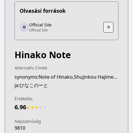
Olvasási források
Official Site
Official Site
O
Official Site
Official Site
http://comiccune.jp/work/416/
Hinako Note
Alternatív Címek
synonyms:Note of Hinako,Shujinkou Hajimemashita
ja:ひなこのーと
Értékelés
6.96
★
★
★
★
★
Népszerűség
9810