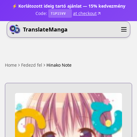
⚡ Korlátozott ideig tartó ajánlat — 15% kedvezmény
Code:
at checkout
T1P15VV
TranslateManga
Home
Fedezd fel
Hinako Note