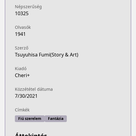
Népszerűség
10325
Olvasók
1941
Szerző
Tsuyuhisa Fumi(Story & Art)
Kiadó
Cheri+
Közzététel dátuma
7/30/2021
Címkék
Fiú szerelem
Fantázia
Áttekintés