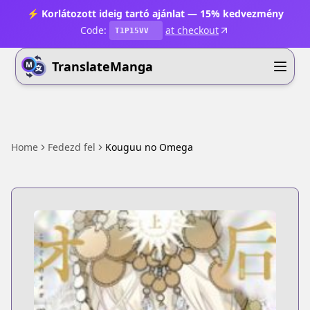
⚡ Korlátozott ideig tartó ajánlat — 15% kedvezmény
Code:
at checkout
T1P15VV
TranslateManga
Home
Fedezd fel
Kouguu no Omega