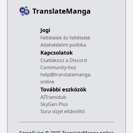
TranslateManga
Jogi
Feltételek és feltételek
Adatvédelmi politika
Kapcsolatok
Csatlakozz a Discord
Community-hoz
help@translatemanga.
online
További eszközök
AITransdub
SkyGen Plus
Sora vízjel eltávolító