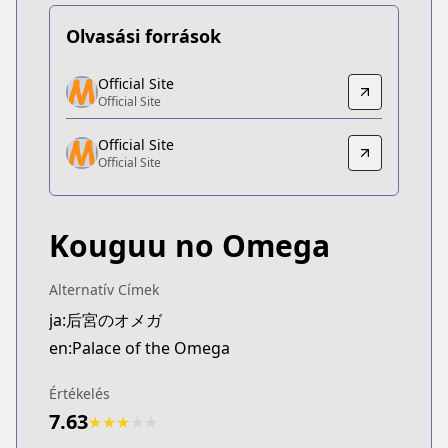
Olvasási források
Official Site
Official Site
Official Site
Official Site
https://www.sublimemanga.com/read/manga/pala
Official Site
Official Site
Official Site
Official Site
https://www.shinshokan.co.jp/book/b633247.html
Kouguu no Omega
Alternatív Címek
ja:后宮のオメガ
en:Palace of the Omega
Értékelés
7.63
★
★
★
★
★