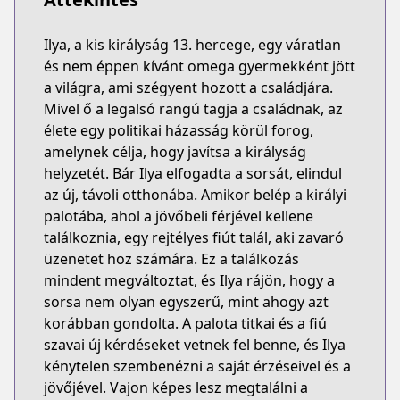
Ilya, a kis királyság 13. hercege, egy váratlan
és nem éppen kívánt omega gyermekként jött
a világra, ami szégyent hozott a családjára.
Mivel ő a legalsó rangú tagja a családnak, az
élete egy politikai házasság körül forog,
amelynek célja, hogy javítsa a királyság
helyzetét. Bár Ilya elfogadta a sorsát, elindul
az új, távoli otthonába. Amikor belép a királyi
palotába, ahol a jövőbeli férjével kellene
találkoznia, egy rejtélyes fiút talál, aki zavaró
üzenetet hoz számára. Ez a találkozás
mindent megváltoztat, és Ilya rájön, hogy a
sorsa nem olyan egyszerű, mint ahogy azt
korábban gondolta. A palota titkai és a fiú
szavai új kérdéseket vetnek fel benne, és Ilya
kénytelen szembenézni a saját érzéseivel és a
jövőjével. Vajon képes lesz megtalálni a