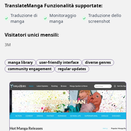
TranslateManga Funzionalità supportate:
Traduzione di
Monitoraggio
Traduzione dello
manga
manga
screenshot
Visitatori unici mensili:
3M
manga library
user-friendly interface
diverse genres
community engagement
regular updates