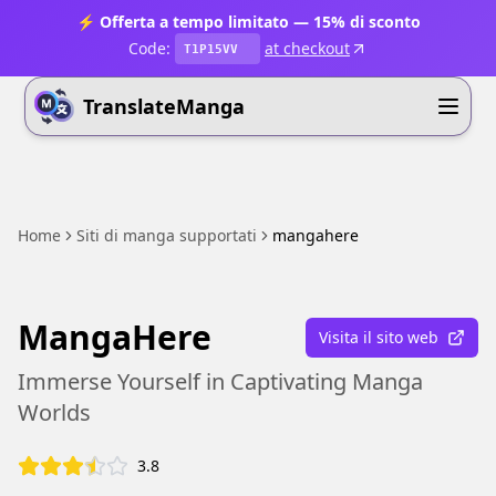
⚡ Offerta a tempo limitato — 15% di sconto
Code:
at checkout
T1P15VV
TranslateManga
Home
Siti di manga supportati
mangahere
MangaHere
Visita il sito web
Immerse Yourself in Captivating Manga
Worlds
3.8