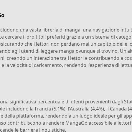
Go
cludono una vasta libreria di manga, una navigazione intuiti
e cercare i loro titoli preferiti grazie a un sistema di categ
icurando che i lettori non perdano mai un capitolo delle lo
endo agli utenti di leggere manga ovunque si trovino. Un'alt
oni, creando un'interazione tra i lettori e contribuendo a c
 e la velocità di caricamento, rendendo l'esperienza di lettu
a significativa percentuale di utenti provenienti dagli Stat
e includono la Francia (5,1%), l'Australia (4,4%), il Canada (4
e della piattaforma, rendendola un luogo ideale per gli app
d'uso contribuiscono a rendere MangaGo accessibile a lettori
cende le barriere linguistiche.