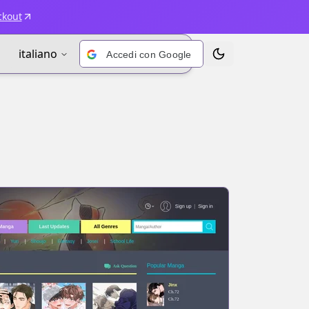
ckout
italiano
Accedi con Google
Alterna tema