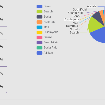
7%
0%
1%
7%
2%
1%
1%