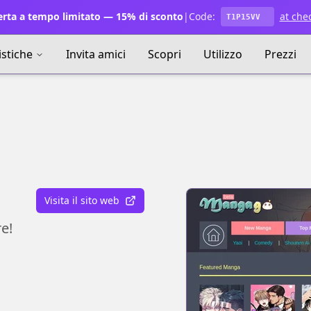
rta a tempo limitato — 15% di sconto
|
Code:
at che
T1P15VV
istiche
Invita amici
Scopri
Utilizzo
Prezzi
Visita il sito web
e!