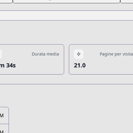
Durata media
Pagine per visit
m 34s
21.0
2M
0M