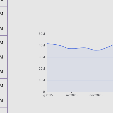
7M
8M
6M
9M
3M
7M
0M