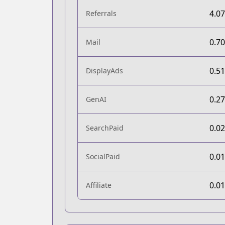
4.0
Referrals
0.7
Mail
0.5
DisplayAds
0.2
GenAI
0.0
SearchPaid
0.0
SocialPaid
0.0
Affiliate