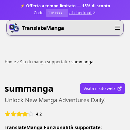
⚡ Offerta a tempo limitato — 15% di sconto
Code:
at checkout
T1P15VV
TranslateManga
Home
Siti di manga supportati
summanga
summanga
Visita il sito web
Unlock New Manga Adventures Daily!
4.2
TranslateManga Funzionalità supportate: