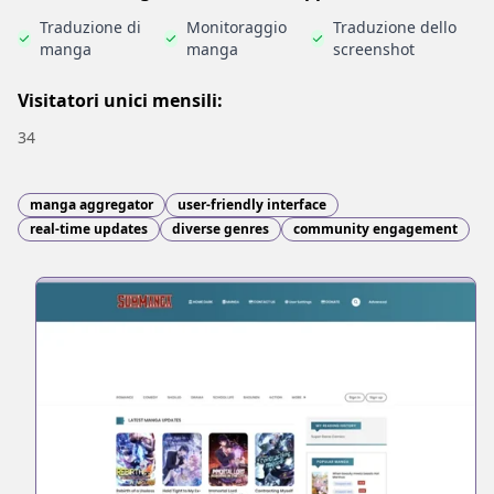
Traduzione di
Monitoraggio
Traduzione dello
manga
manga
screenshot
Visitatori unici mensili:
34
manga aggregator
user-friendly interface
real-time updates
diverse genres
community engagement