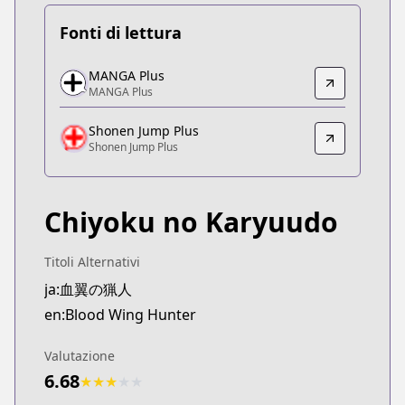
Fonti di lettura
MANGA Plus
MANGA Plus
MANGA Plus
MANGA Plus
https://mangaplus.shueisha.co.jp/titles/100509
Shonen Jump Plus
Shonen Jump Plus
Shonen Jump Plus
Shonen Jump Plus
https://shonenjumpplus.com/episode/171065672
Chiyoku no Karyuudo
Titoli Alternativi
ja:血翼の猟人
en:Blood Wing Hunter
Valutazione
6.68
★
★
★
★
★