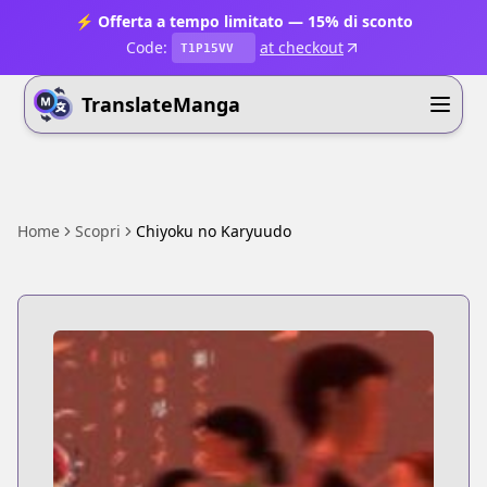
⚡ Offerta a tempo limitato — 15% di sconto
Code:
at checkout
T1P15VV
TranslateManga
Home
Scopri
Chiyoku no Karyuudo