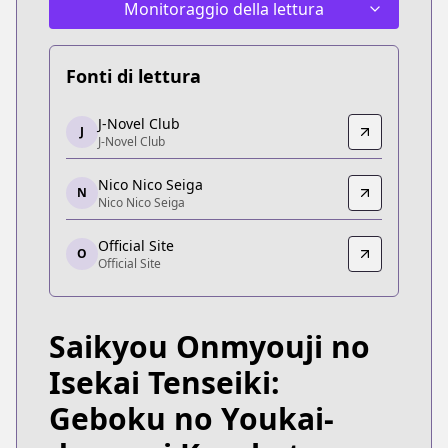
Monitoraggio della lettura
Fonti di lettura
J-Novel Club
J-Novel Club
J
J-Novel Club
J-Novel Club
https://j-novel.club/series/the-reincarnation-of-t
Nico Nico Seiga
Nico Nico Seiga
N
Nico Nico Seiga
Nico Nico Seiga
https://seiga.nicovideo.jp/comic/48633
Official Site
O
Official Site
Official Site
Official Site
https://gaugau.futabanet.jp/list/work/5dd4fcf17
Saikyou Onmyouji no
Isekai Tenseiki:
Geboku no Youkai-