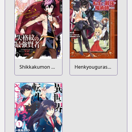
Shikkakumon no
Henkyougurashi
Saikyou Kenja:
no Maou, Tensei
Sekai Saikyou no
shite Saikyou no
Kenja ga Sarani
Majutsushi ni
Tsuyokunaru
Naru
Tame ni Tensei
Shimashita