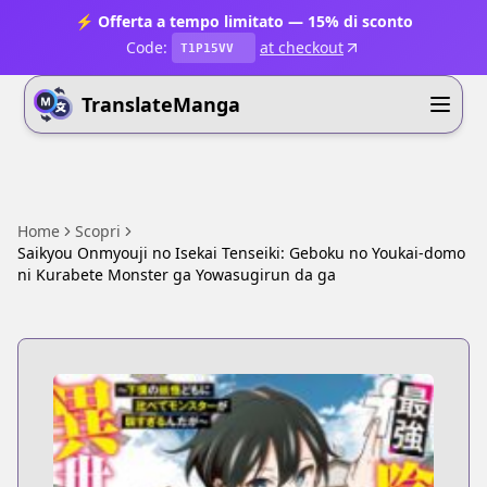
⚡ Offerta a tempo limitato — 15% di sconto
Code:
at checkout
T1P15VV
TranslateManga
Home
Scopri
Saikyou Onmyouji no Isekai Tenseiki: Geboku no Youkai-domo
ni Kurabete Monster ga Yowasugirun da ga