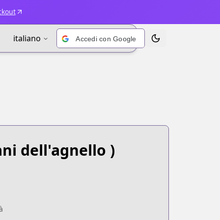
ckout
italiano
Accedi con Google
Alterna tema
ni dell'agnello )
à