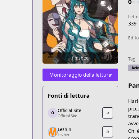
0
★
Letto
339
Edito
finished
Tag
Azi
Monitoraggio della lettura
Pa
Fonti di lettura
Hari
Official Site
picc
Official Site
O
Official Site
tran
Official Site
https://ridibooks.com/books/1746011
avve
Lezhin
Lezhin
Chi 
Lezhin
Lezhin
scom