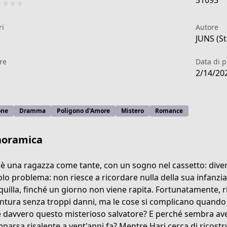
31093
★
★
★
★
ri
Autore
JUNS (St
re
Data di 
2/14/20
one
Dramma
Poligono d'Amore
Mistero
Romance
noramica
 è una ragazza come tante, con un sogno nel cassetto: diven
olo problema: non riesce a ricordare nulla della sua infanzia.
quilla, finché un giorno non viene rapita. Fortunatamente, 
985
ntura senza troppi danni, ma le cose si complicano quando l'
è davvero questo misterioso salvatore? E perché sembra av
parsa risalente a vent'anni fa? Mentre Hari cerca di ricostrui