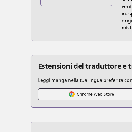
https://www.lezhin.com/en/comic/gua
veri
inas
orig
miste
Estensioni del traduttore e
Leggi manga nella tua lingua preferita co
Chrome Web Store