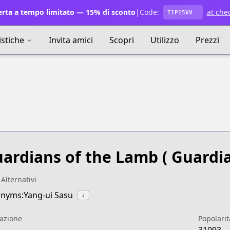
rta a tempo limitato — 15% di sconto
|
Code:
at che
T1P15VV
istiche
Invita amici
Scopri
Utilizzo
Prezzi
ardians of the Lamb
( Guardia
 Alternativi
nyms:Yang-ui Sasu
↓
azione
Popolarit