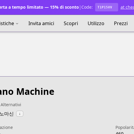
rta a tempo limitato — 15% di sconto
|
Code:
at che
T1P15VV
istiche
Invita amici
Scopri
Utilizzo
Prezzi
ano Machine
 Alternativi
나노마신
↓
azione
Popolarit