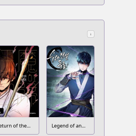
↓
eturn of the
Legend of an
ad Demon
Asura: The