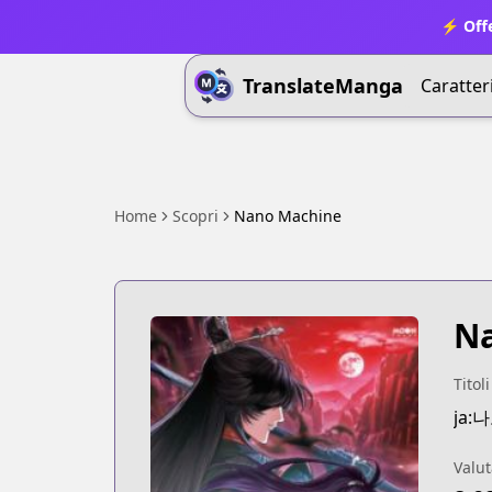
⚡ Offe
TranslateManga
Caratter
Home
Scopri
Nano Machine
N
Titoli
ja:
Valut