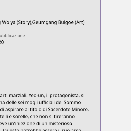
 Wolya (Story),Geumgang Bulgoe (Art)
pubblicazione
20
ti marziali. Yeo-un, il protagonista, si
a delle sei mogli ufficiali del Sommo
i aspirare al titolo di Sacerdote Minore.
elli e sorelle, che non si tireranno
iceve un'iniezione di un misterioso
. Questo potrebbe essere il suo asso