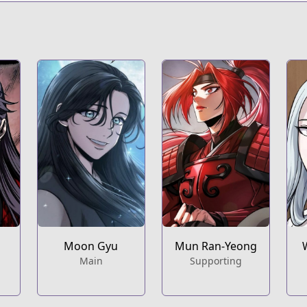
titleId=747271
Moon Gyu
Mun Ran-Yeong
Main
Supporting