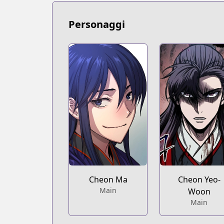
https://comic.naver.com/webtoon/list?
Personaggi
Cheon Ma
Cheon Yeo-
Main
Woon
Main