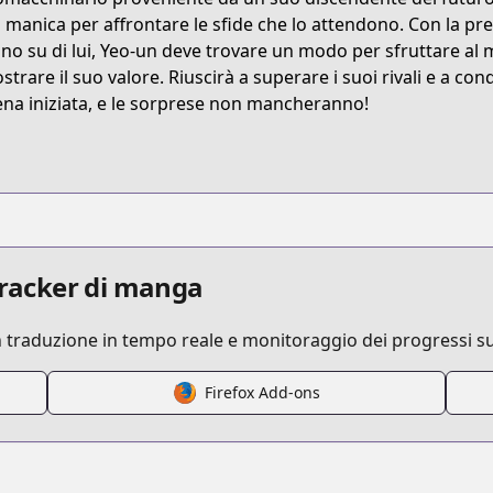
.series?productNo=5180614
a manica per affrontare le sfide che lo attendono. Con la pr
no su di lui, Yeo-un deve trovare un modo per sfruttare al
strare il suo valore. Riuscirà a superare i suoi rivali e a co
tial-arts/nanomasin/list?title_no=2085
na iniziata, e le sorprese non mancheranno!
anchengweimoshen/list?title_no=1519
ano-mashin/list?title_no=2171
 tracker di manga
n traduzione in tempo reale e monitoraggio dei progressi su
nano-mashin/list?title_no=4341
Firefox Add-ons
ano-machine/list?title_no=4344