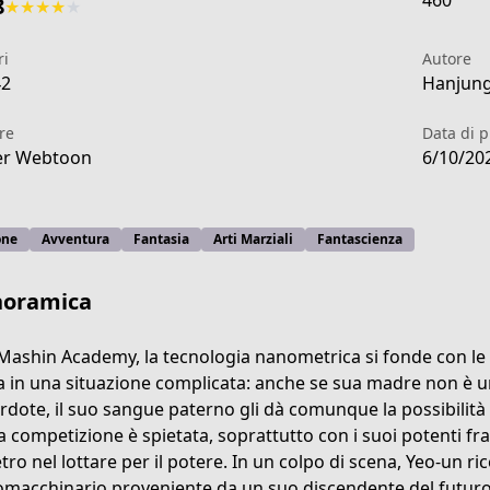
460
8
★
★
★
★
★
ri
Autore
42
Hanjung
re
Data di 
er Webtoon
6/10/20
one
Avventura
Fantasia
Arti Marziali
Fantascienza
noramica
 Mashin Academy, la tecnologia nanometrica si fonde con le ar
a in una situazione complicata: anche se sua madre non è un
rdote, il suo sangue paterno gli dà comunque la possibilità d
tial-arts/nanomasin-s3/list?title_no=5393
a competizione è spietata, soprattutto con i suoi potenti frat
etro nel lottare per il potere. In un colpo di scena, Yeo-un r
macchinario proveniente da un suo discendente del futuro