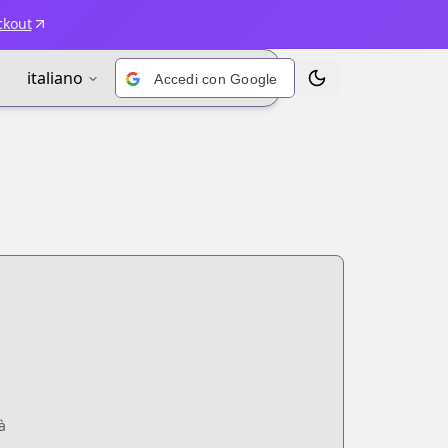
ckout
italiano
Accedi con Google
Alterna tema
à