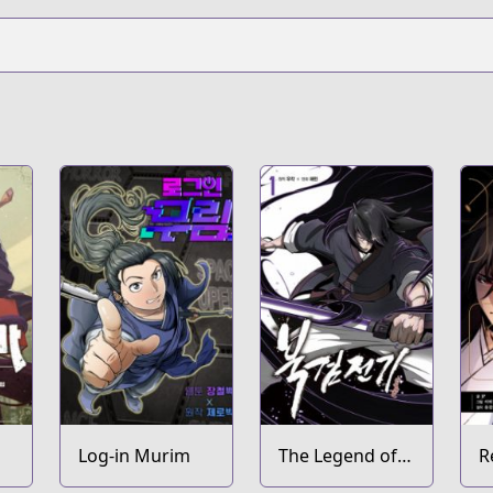
Log-in Murim
The Legend of
R
the Northern
M