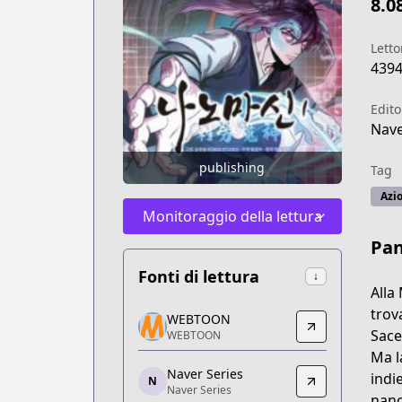
8.0
Letto
439
Edito
Nav
publishing
Tag
Azi
Monitoraggio della lettura
Pa
Fonti di lettura
↓
Alla
WEBTOON
trov
WEBTOON
WEBTOON
Sace
WEBTOON
https://www.webtoons.com/zh-hant/mar
Ma l
Naver Series
Naver Series
indi
N
Naver Series
Naver Series
nano