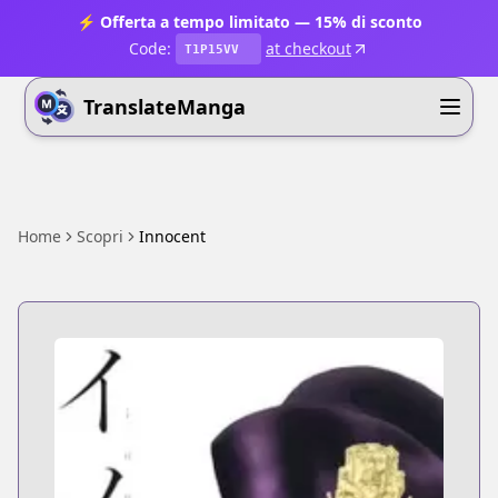
⚡ Offerta a tempo limitato — 15% di sconto
Code:
at checkout
T1P15VV
TranslateManga
Home
Scopri
Innocent