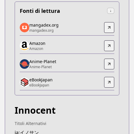
Fonti di lettura
↓
mangadex.org
mangadex.org
mangadex.org
mangadex.org
https://mangadex.org/title/fa85b2aa-370c-41c5-9
Amazon
Amazon
Amazon
Amazon
https://www.amazon.co.jp/dp/B075712LX3
Anime-Planet
Anime-Planet
Anime-Planet
Anime-Planet
eBookJapan
https://www.anime-planet.com/manga/innocent
eBookJapan
eBookJapan
eBookJapan
https://ebookjapan.yahoo.co.jp/books/236542/
Innocent
Official Raw
Official Raw
https://youngjump.jp/innocent/
Titoli Alternativi
Kitsu
ja:イノサン