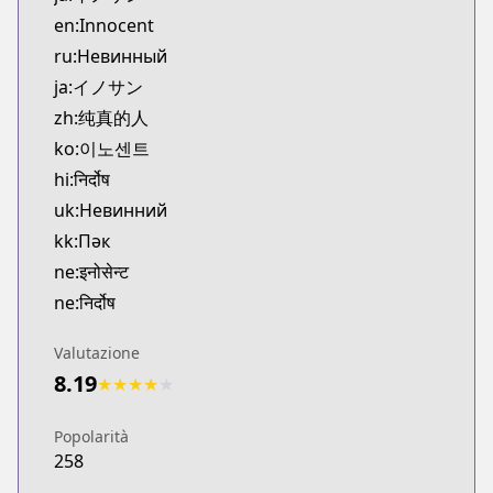
Kitsu
en:Innocent
https://kitsu.app/manga/25489
ru:Невинный
CDJapan
ja:イノサン
CDJapan
zh:纯真的人
https://www.anime-planet.com/manga/https://ww
MangaUpdates
ko:이노센트
MangaUpdates
hi:निर्दोष
https://www.mangaupdates.com/series.html?id=9
uk:Невинний
Book☆Walker
kk:Пәк
Book☆Walker
ne:इनोसेन्ट
https://bookwalker.jp/series/16067/list
ne:निर्दोष
Official English
Official English
Valutazione
https://www.darkhorse.com/Books/3007-204/Inn
8.19
★
★
★
★
★
Popolarità
258