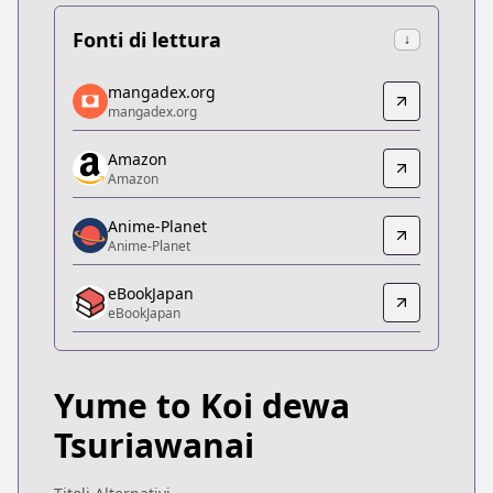
Fonti di lettura
↓
mangadex.org
mangadex.org
mangadex.org
mangadex.org
https://mangadex.org/title/30c8bf1c-9063-4a22-a
Amazon
Amazon
Amazon
Amazon
https://www.amazon.co.jp/dp/B0FHGTQ26R
Anime-Planet
Anime-Planet
Anime-Planet
Anime-Planet
eBookJapan
https://www.anime-planet.com/manga/yume-to-ko
eBookJapan
eBookJapan
eBookJapan
https://ebookjapan.yahoo.co.jp/books/910836
Yume to Koi dewa
Official Raw
Official Raw
Tsuriawanai
https://ichijin-plus.com/comics/179237077615152
Kitsu