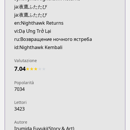
ja:夜鷹ふたたび
ja:夜鷹ふたたび
en:Nighthawk Returns
vi:Dạ Ưng Trở Lại
ru:Возвращение ночного ястреба
id:Nighthawk Kembali
Valutazione
7.04
★
★
★
★
★
Popolarità
7034
Lettori
3423
Autore
Izumida Fuyuki(Story & Art)