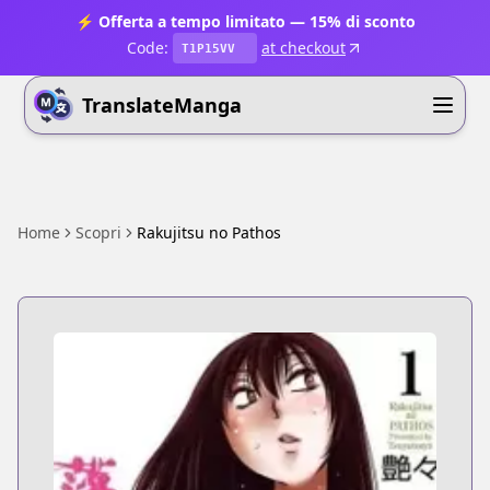
⚡ Offerta a tempo limitato — 15% di sconto
Code:
at checkout
T1P15VV
TranslateManga
Home
Scopri
Rakujitsu no Pathos