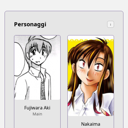
Personaggi
↓
Fujiwara Aki
Main
Nakaima