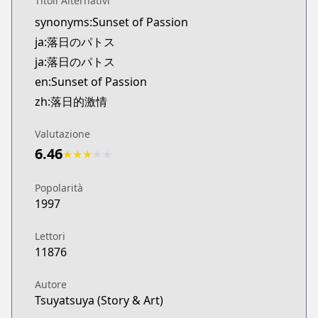
Titoli Alternativi
Kitsu
synonyms:Sunset of Passion
https://kitsu.app/manga/40478
ja:落日のパトス
MangaUpdates
MangaUpdates
ja:落日のパトス
https://www.mangaupdates.com/series.html?id=
en:Sunset of Passion
Book☆Walker
zh:落日的激情
Book☆Walker
https://bookwalker.jp/series/52038/list
Valutazione
6.46
★
★
★
★
★
Popolarità
1997
Lettori
11876
Autore
Tsuyatsuya (Story & Art)