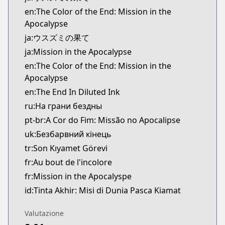
Kitsu
en:The Color of the End: Mission in the
https://kitsu.app/manga/62872
Apocalypse
CDJapan
ja:ウスズミの果て
CDJapan
ja:Mission in the Apocalypse
https://www.anime-planet.com/manga/https://ww
en:The Color of the End: Mission in the
MangaUpdates
Apocalypse
MangaUpdates
https://www.mangaupdates.com/series.html?id=f
en:The End In Diluted Ink
Book☆Walker
ru:На грани бездны
Book☆Walker
pt-br:A Cor do Fim: Missão no Apocalipse
https://bookwalker.jp/series/410385
uk:Безбарвний кінець
tr:Son Kıyamet Görevi
fr:Au bout de l'incolore
fr:Mission in the Apocalyspe
id:Tinta Akhir: Misi di Dunia Pasca Kiamat
Valutazione