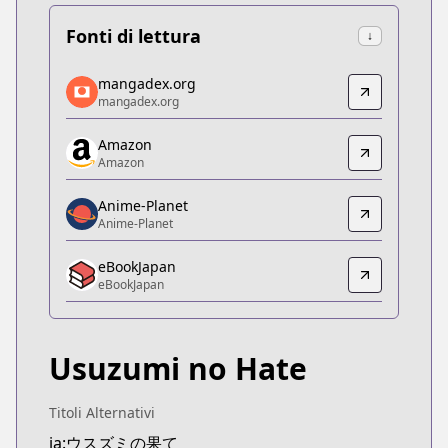
Fonti di lettura
↓
mangadex.org
mangadex.org
mangadex.org
mangadex.org
https://mangadex.org/title/e05dd982-6d09-4f3d-
Amazon
Amazon
Amazon
Amazon
https://www.amazon.co.jp/dp/B0C3HB5V1T
Anime-Planet
Anime-Planet
Anime-Planet
Anime-Planet
eBookJapan
https://www.anime-planet.com/manga/the-color-of
eBookJapan
eBookJapan
eBookJapan
https://ebookjapan.yahoo.co.jp/books/758752/
Usuzumi no Hate
Official Raw
Official Raw
https://www.harta.jp/articles/001016.html
Titoli Alternativi
Kitsu
ja:ウスズミの果て