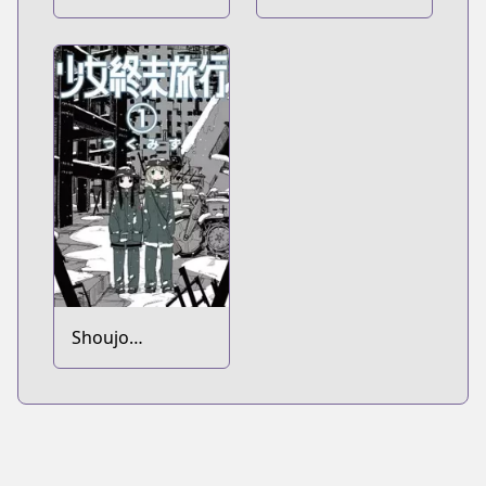
Shoujo
Shuumatsu
Ryokou