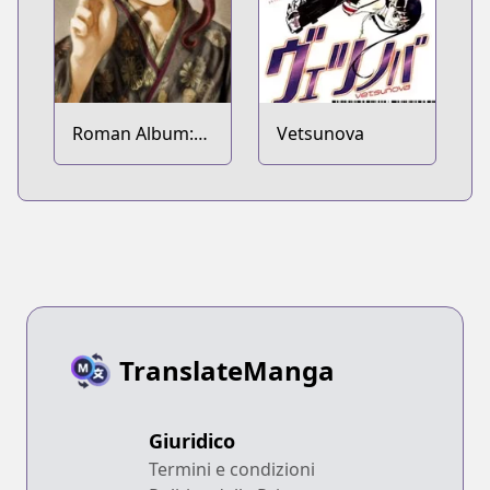
Roman Album:
Vetsunova
Taishou Dennou
Dadaism Emaki -
Despera
TranslateManga
Giuridico
Termini e condizioni