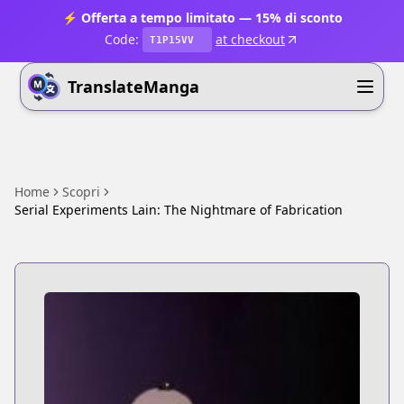
⚡ Offerta a tempo limitato — 15% di sconto
Code:
at checkout
T1P15VV
TranslateManga
Home
Scopri
Serial Experiments Lain: The Nightmare of Fabrication