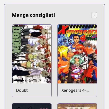
Manga consigliati
↓
Doubt
Xenogears 4-
koma Comic