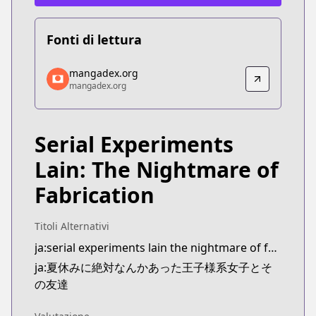
Fonti di lettura
mangadex.org
mangadex.org
mangadex.org
mangadex.org
https://mangadex.org/title/bc373fdf-0838-4683-b
Serial Experiments
Lain: The Nightmare of
Fabrication
Titoli Alternativi
ja:serial experiments lain the nightmare of fabrication
ja:夏休みに絶対なんかあった王子様系女子とそ
の友達