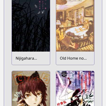
Nijigahara
Old Home no
Holograph
Haibane-tachi