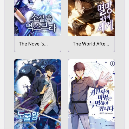
The Novel's
The World After
Extra
the Fall