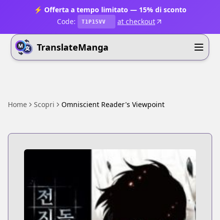
⚡ Offerta a tempo limitato — 15% di sconto
Code:
at checkout
T1P15VV
TranslateManga
Home
Scopri
Omniscient Reader's Viewpoint