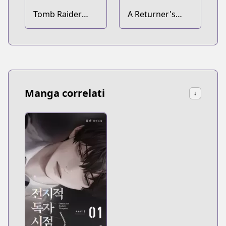
Tomb Raider
A Returner's
King
Magic Should Be
Special
Manga correlati
↓