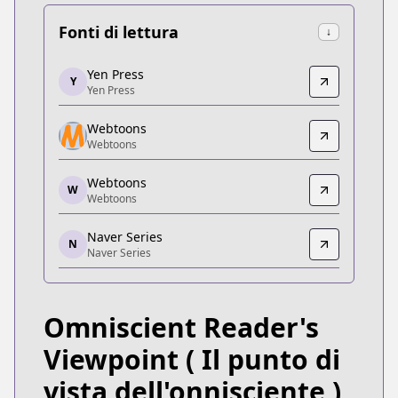
Fonti di lettura
↓
Yen Press
Yen Press
Y
Yen Press
Yen Press
https://yenpress.com/series/omniscient-reader-s-
Webtoons
Webtoons
Webtoons
Webtoons
https://www.webtoons.com/de/fantasy/omniscient-
Webtoons
W
Webtoons
Webtoons
Webtoons
Naver Series
https://manga.line.me/product/periodic?id=Z0000
N
Naver Series
Naver Series
Naver Series
https://series.naver.com/comic/detail.series?pro
Omniscient Reader's
Webtoons
Webtoons
Viewpoint
( Il punto di
https://www.webtoons.com/fr/fantasy/omniscient-r
vista dell'onnisciente )
Webtoons