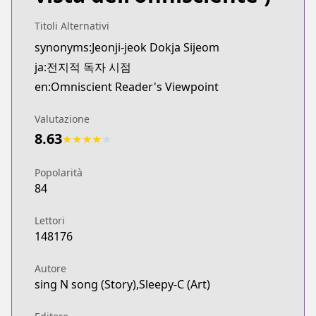
Webtoons
https://www.webtoons.com/es/fantasy/omniscient-
Titoli Alternativi
Webtoons
synonyms:Jeonji-jeok Dokja Sijeom
Webtoons
ja:전지적 독자 시점
https://www.webtoons.com/zh-hant/fantasy/duzhe/
en:Omniscient Reader's Viewpoint
Webtoons
Webtoons
Valutazione
https://www.webtoons.com/th/fantasy/omniscient-
8.63
★
★
★
★
★
Webtoons
Webtoons
Popolarità
https://www.webtoons.com/en/action/omniscient-r
84
Naver Webtoon
Naver Webtoon
Lettori
https://comic.naver.com/webtoon/list.nhn?titleId
148176
Autore
sing N song (Story),Sleepy-C (Art)