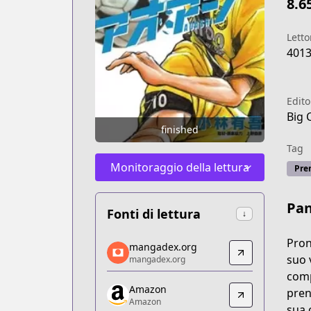
8.6
Letto
401
Edito
Big 
finished
Tag
Monitoraggio della lettura
Pre
Pa
Fonti di lettura
↓
mangadex.org
Pron
mangadex.org
mangadex.org
suo 
mangadex.org
https://mangadex.org/title/b73371d4
comp
Amazon
Amazon
pren
Amazon
Amazon
sua 