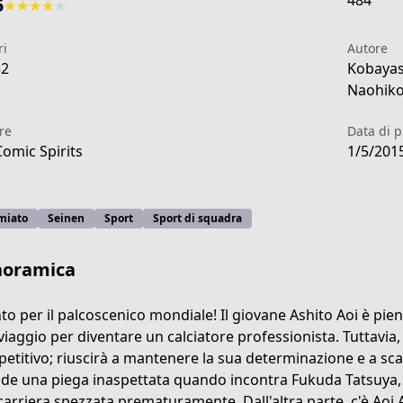
484
5
★
★
★
★
★
ri
Autore
32
Kobayas
Naohiko
re
Data di 
Comic Spirits
1/5/201
miato
Seinen
Sport
Sport di squadra
noramica
to per il palcoscenico mondiale! Il giovane Ashito Aoi è pien
viaggio per diventare un calciatore professionista. Tuttavia, s
-02dd-4db0-b448-d9afa3d698f1
etitivo; riuscirà a mantenere la sua determinazione e a scal
de una piega inaspettata quando incontra Fukuda Tatsuya, un
carriera spezzata prematuramente. Dall'altra parte, c'è Aoi 