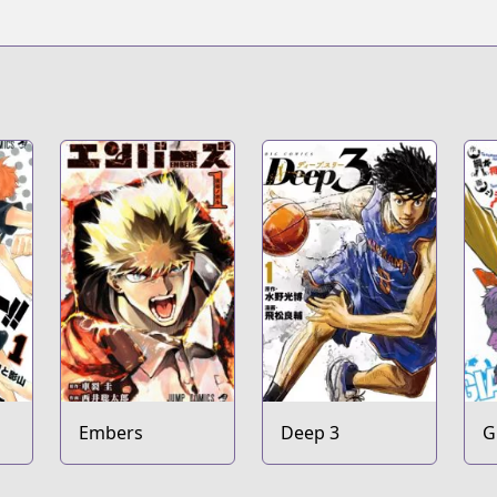
Embers
Deep 3
G