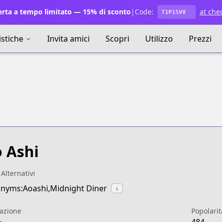
rta a tempo limitato — 15% di sconto
|
Code:
at che
T1P15VV
istiche
Invita amici
Scopri
Utilizzo
Prezzi
 Ashi
 Alternativi
nyms:Aoashi,Midnight Diner
↓
azione
Popolarit