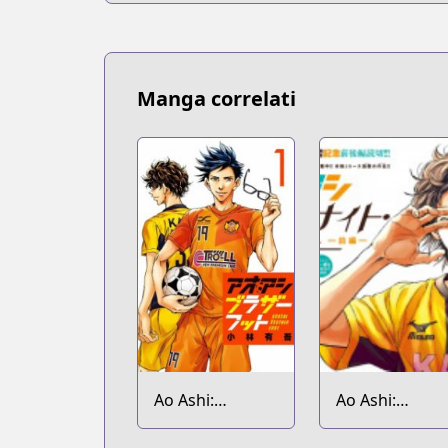
Manga correlati
Ao Ashi:
Ao Ashi:
Brotherfoot
Midnight