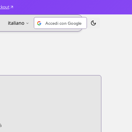
ckout
italiano
Accedi con Google
Alterna tema
à