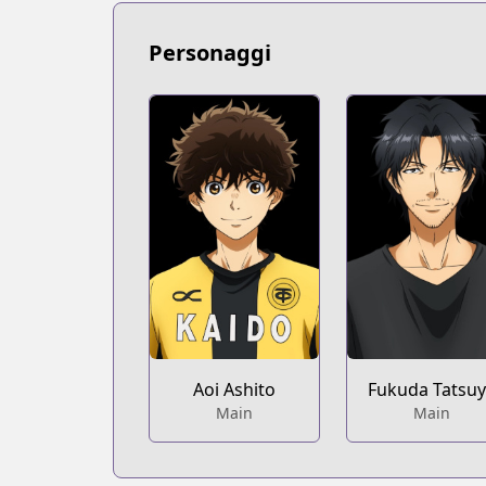
https://www.mangaupdates.com/serie
Book☆Walker
Personaggi
Book☆Walker
https://bookwalker.jp/series/125331/lis
Official Site
Official Site
https://bigcomics.jp/episodes/072d22
Official Site
Official Site
https://bigcomicbros.net/work/6196/
Aoi Ashito
Fukuda Tatsu
Main
Main