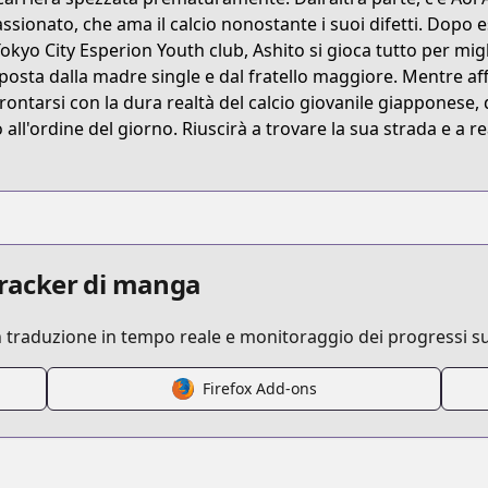
s/product/B093M9P3ZP
ssionato, che ama il calcio nonostante i suoi difetti. Dopo 
Tokyo City Esperion Youth club, Ashito si gioca tutto per migli
osta dalla madre single e dal fratello maggiore. Mentre aff
/ao-ashi
rontarsi con la dura realtà del calcio giovanile giapponese, 
 all'ordine del giorno. Riuscirà a trovare la sua strada e a re
/316863/
 tracker di manga
n traduzione in tempo reale e monitoraggio dei progressi su
Firefox Add-ons
/https://www.cdjapan.co.jp/product/NEOBK-2469751