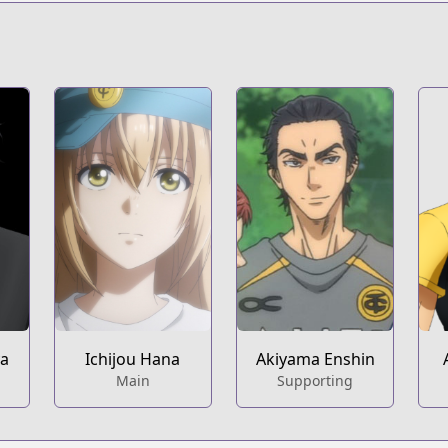
s.html?id=117666
t
c04585c
ya
Ichijou Hana
Akiyama Enshin
Main
Supporting