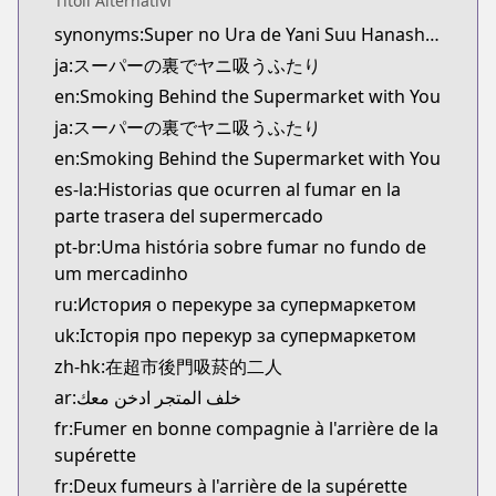
Titoli Alternativi
Official Raw
synonyms:Super no Ura de Yani Suu Hanashi,A Story About Smoking at the Back of the Supermarket,YaniSuu
https://www.manga-up.com/titles/1026/
ja:スーパーの裏でヤニ吸うふたり
Kitsu
Kitsu
en:Smoking Behind the Supermarket with You
https://kitsu.app/manga/64430
ja:スーパーの裏でヤニ吸うふたり
MangaUpdates
en:Smoking Behind the Supermarket with You
MangaUpdates
es-la:Historias que ocurren al fumar en la
https://www.mangaupdates.com/series.html?id=x
parte trasera del supermercado
Book☆Walker
pt-br:Uma história sobre fumar no fundo de
Book☆Walker
um mercadinho
https://bookwalker.jp/series/367184/list
ru:История о перекуре за супермаркетом
Official English
Official English
uk:Історія про перекур за супермаркетом
https://global.manga-up.com/manga/261
zh-hk:在超市後門吸菸的二人
ar:خلف المتجر ادخن معك
fr:Fumer en bonne compagnie à l'arrière de la
supérette
fr:Deux fumeurs à l'arrière de la supérette