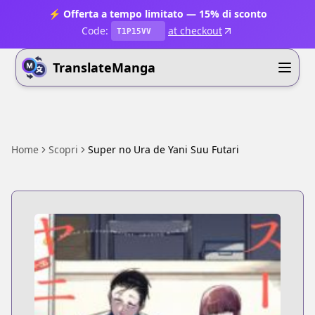
⚡ Offerta a tempo limitato — 15% di sconto
Code:
at checkout
T1P15VV
TranslateManga
Home
Scopri
Super no Ura de Yani Suu Futari