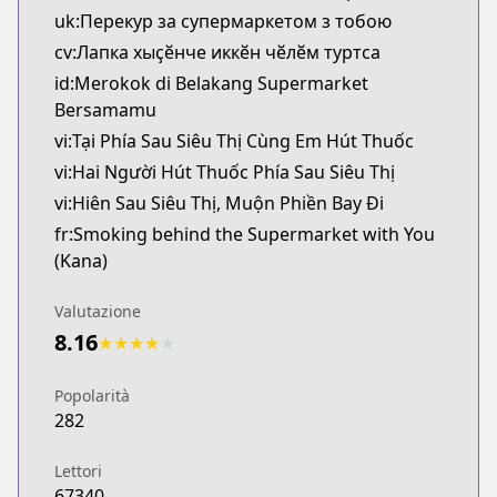
uk:Перекур за супермаркетом з тобою
cv:Лапка хыҫӗнче иккӗн чӗлӗм туртса
id:Merokok di Belakang Supermarket
Bersamamu
vi:Tại Phía Sau Siêu Thị Cùng Em Hút Thuốc
vi:Hai Người Hút Thuốc Phía Sau Siêu Thị
vi:Hiên Sau Siêu Thị, Muộn Phiền Bay Đi
fr:Smoking behind the Supermarket with You
(Kana)
Valutazione
8.16
★
★
★
★
★
Popolarità
282
Lettori
67340