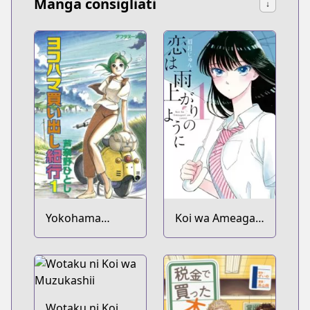
Manga consigliati
↓
Yokohama
Koi wa Ameagari
Kaidashi Kikou
no You ni
Wotaku ni Koi