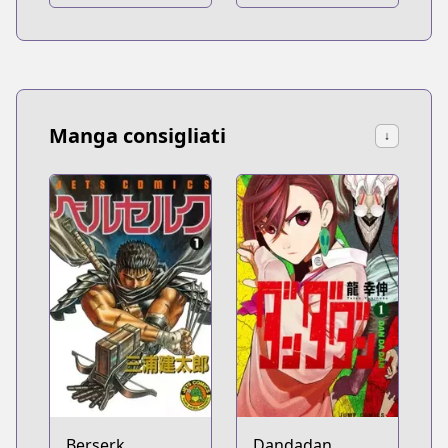
Manga consigliati
↓
Berserk
Dandadan