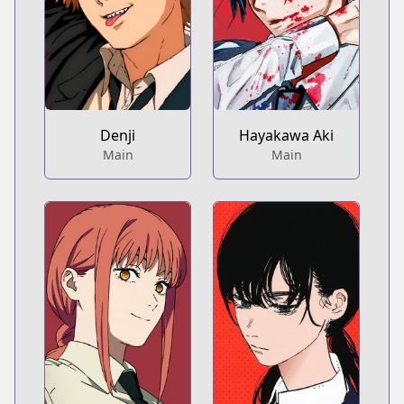
Denji
Hayakawa Aki
Main
Main