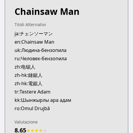
Chainsaw Man
Titoli Alternativi
ja:チェンソーマン
en:Chainsaw Man
uk:Людина-бензопила
ru:Человек-бензопила
zh:电锯人
zh-hk:鏈鋸人
zh-hk:電鋸人
tr:Testere Adam
kk:Шынжырлы ара адам
ro:Omul Drujbă
Valutazione
8.65
★
★
★
★
★