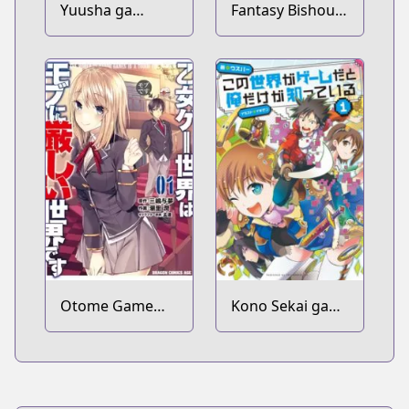
Yuusha ga
Fantasy Bishoujo
Shinda!:
Juniku Ojisan to
Murabito no Ore
ga Hotta
Otoshiana ni
Yuusha ga
Ochita Kekka.
Otome Game
Kono Sekai ga
Sekai wa Mob ni
Game da to Ore
Kibishii Sekai
dake ga Shitteiru
desu