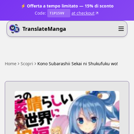
⚡ Offerta a tempo limitato — 15% di sconto
Code:
at checkout
T1P15VV
TranslateManga
Home
Scopri
Kono Subarashii Sekai ni Shukufuku wo!