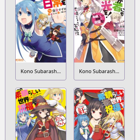
Subarashii Sekai
Kamen no
ni Bakuen wo!
Akuma ni
Soudan wo!
Kono Subarashii
Kono Subarashii
Sekai ni Nichijou
Sekai ni
wo!
Shukufuku wo!
Extra: Ano
Orokamono ni
mo Kyakkou wo!