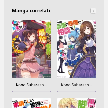
Manga correlati
↓
Kono Subarashii
Kono Subarashii
Sekai ni
Sekai ni
Shukufuku wo!
Shukufuku wo!
Spin-off: Kono
Spin-off: Kono