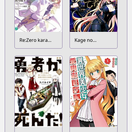
Re:Zero kara
Kage no
Hajimeru Isekai
Jitsuryokusha ni
Seikatsu
Naritakute!