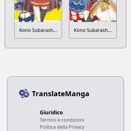
Kono Subarashii
Kono Subarashii
Sekai ni
Sekai ni
Shukufuku wo!
Shukufuku wo!
Megumin
Megumin
Anthology
Anthology Aka
TranslateManga
Giuridico
Termini e condizioni
Politica della Privacy