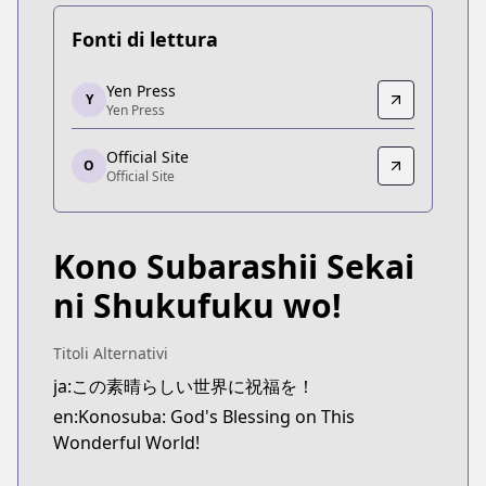
Fonti di lettura
Yen Press
Yen Press
Y
Yen Press
Yen Press
https://yenpress.com/series/konosuba-light-novel
Official Site
Official Site
O
Official Site
Official Site
https://sneakerbunko.jp/konosuba/
Kono Subarashii Sekai
ni Shukufuku wo!
Titoli Alternativi
ja:この素晴らしい世界に祝福を！
en:Konosuba: God's Blessing on This
Wonderful World!