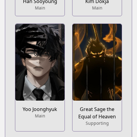
Han Sooyoung
Kim Dokja
Main
Main
Yoo Joonghyuk
Great Sage the
Main
Equal of Heaven
Supporting