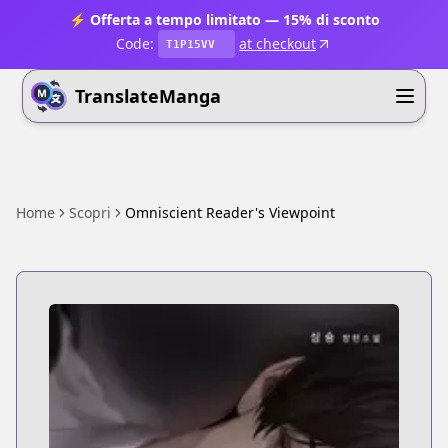
⚡ Offerta a tempo limitato — 15% di sconto
Code:
at checkout
T1P15VV
TranslateManga
Home
Scopri
Omniscient Reader's Viewpoint