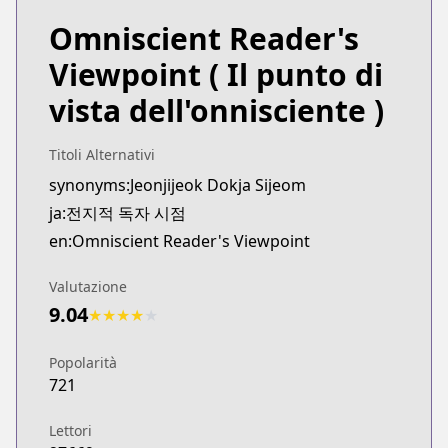
Omniscient Reader's
Viewpoint
( Il punto di
vista dell'onnisciente )
Titoli Alternativi
synonyms:Jeonjijeok Dokja Sijeom
ja:전지적 독자 시점
en:Omniscient Reader's Viewpoint
Valutazione
9.04
★
★
★
★
★
Popolarità
721
Lettori