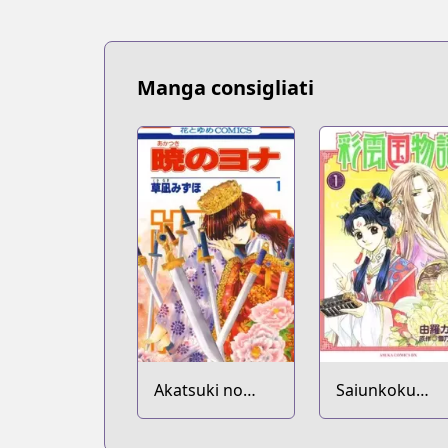
Bilibili
Bilibili
https://manga.bilibili.com/detail/m
Manga UP!
Manga consigliati
Manga UP!
https://global.manga-up.com/manga/
Official Site
Official Site
https://squareenixmangaandbooks.squ
Official Site
Official Site
http://www.jp.square-enix.com/magazi
Akatsuki no
Saiunkoku
Yona
Monogatari