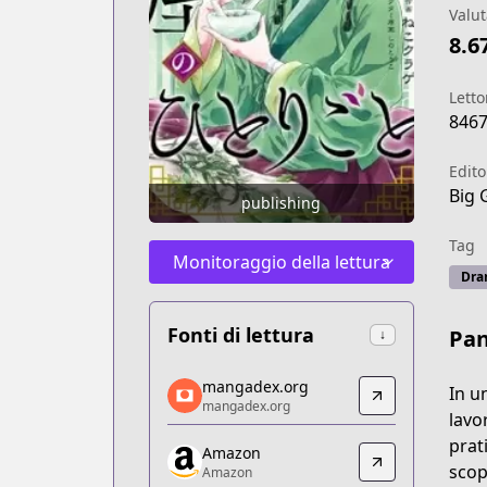
Valut
8.6
Letto
846
Edito
Big 
publishing
Tag
Monitoraggio della lettura
Dr
Fonti di lettura
Pa
↓
mangadex.org
mangadex.org
In u
mangadex.org
mangadex.org
lavo
https://mangadex.org/title/e18fe8c6-f
prat
Amazon
Amazon
scop
Amazon
Amazon