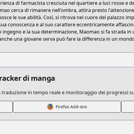
rienza di farmacista cresciuta nel quartiere a luci rosse e d
Z7W3S
ao cerca di rimanere nell'ombra, attira presto l'attenzione
nosce le sue abilità. Così, si ritrova nel cuore del palazzo im
 sua conoscenza e al suo carattere eccentricamente affascina
kusuriya-no-hitorigoto
uo ingegno e la sua determinazione, Maomao si fa strada i
anche una giovane serva può fare la differenza in un mondo
/423421
 tracker di manga
n traduzione in tempo reale e monitoraggio dei progressi su
Firefox Add-ons
/https://www.cdjapan.co.jp/product/NEOBK-2665597