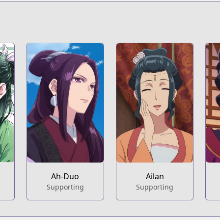
s.html?id=142681
kusuriya-no-hitorigoto
t
164
306-carnets-de-l-apothicaire.html
Ah-Duo
Ailan
Supporting
Supporting
o/manga/drama/los-diarios-de-la-boticaria