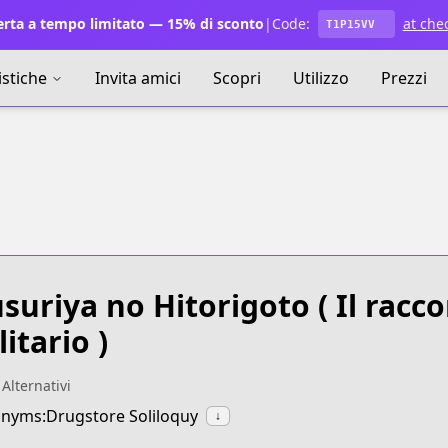
rta a tempo limitato — 15% di sconto
|
Code:
at che
T1P15VV
istiche
Invita amici
Scopri
Utilizzo
Prezzi
suriya no Hitorigoto
( Il racc
litario )
 Alternativi
nyms:Drugstore Soliloquy
↓