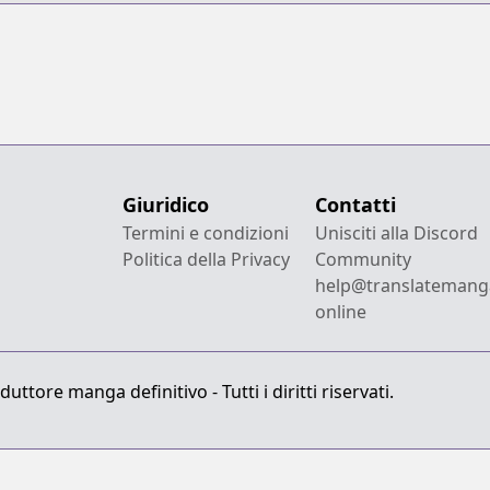
Tame ni wa
Shudan wo
Erandeiraremasen
Dai 1-bu - Hon
ga Nai nara
Tsukureba Ii!
Giuridico
Contatti
Termini e condizioni
Unisciti alla Discord
Politica della Privacy
Community
help@translatemang
online
ttore manga definitivo - Tutti i diritti riservati.