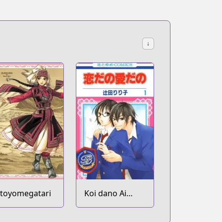
↓
toyomegatari
Koi dano Ai
dano