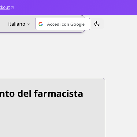
ckout
italiano
Accedi con Google
Alterna tema
onto del farmacista