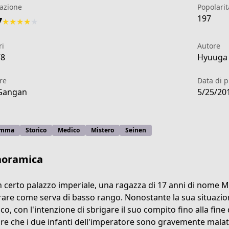
azione
Popolarit
197
7
★
★
★
★
★
ri
Autore
78
Hyuuga 
re
Data di 
Gangan
5/25/20
amma
Storico
Medico
Mistero
Seinen
noramica
n certo palazzo imperiale, una ragazza di 17 anni di nome M
rare come serva di basso rango. Nonostante la sua situazi
6dc-4f05-8462-7b2083ff9a6c
ico, con l'intenzione di sbrigare il suo compito fino alla fine
re che i due infanti dell'imperatore sono gravemente malati.