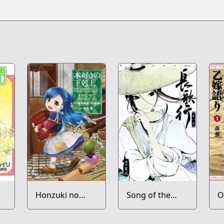
c28218?from=websearch&spm_id_from=333.337.0.0
164
are-enix-games.com/en-us/series/the-apothecary-diaries
ne/biggangan/introduction/kusuriya/
Honzuki no
Song of the
O
Gekokujou:
Long March
Shisho ni Naru