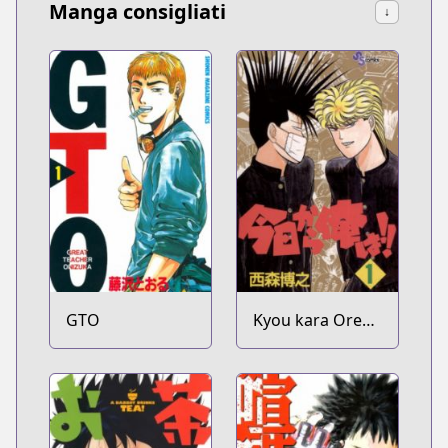
Manga consigliati
↓
GTO
Kyou kara Ore
wa!!