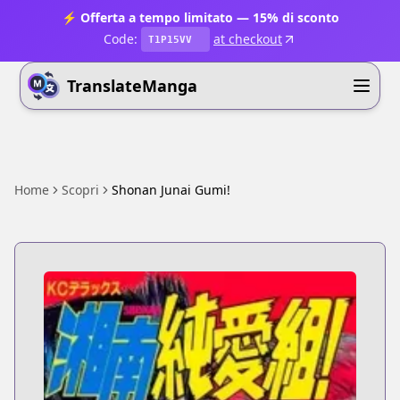
⚡ Offerta a tempo limitato — 15% di sconto
Code:
at checkout
T1P15VV
TranslateManga
Home
Scopri
Shonan Junai Gumi!