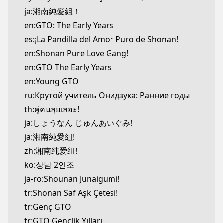
MangaUpdates
ja:湘南純愛組！
https://www.mangaupdates.com/series.html?id=4
en:GTO: The Early Years
Book☆Walker
es:¡La Pandilla del Amor Puro de Shonan!
Book☆Walker
en:Shonan Pure Love Gang!
https://bookwalker.jp/series/130936
en:GTO The Early Years
en:Young GTO
ru:Крутой учитель Онидзука: Ранние годы
th:คู่คนลุยเลอะ!
ja:しょうなん じゅんあいぐみ!
ja:湘南純愛組!
zh:湘南纯爱组!
ko:상남 2인조
ja-ro:Shounan Junaigumi!
tr:Shonan Saf Aşk Çetesi!
tr:Genç GTO
tr:GTO Gençlik Yılları