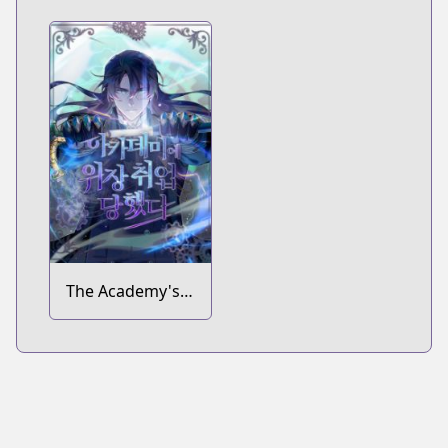
Academy
Todomaru
Tokoro wo
Shiranai
The Academy's
Undercover
Professor