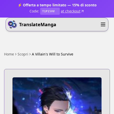
⚡ Offerta a tempo limitato — 15% di sconto
Code:
at checkout
T1P15VV
TranslateManga
Home
Scopri
A Villain's Will to Survive