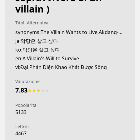
villain )
Titoli Alternativi
synonyms:The Villain Wants to Live,Akdang-eun Salgo Sipda
ja:악당은 살고 싶다
ko:악당은 살고 싶다
en:A Villain's Will to Survive
vi:Đại Phản Diện Khao Khát Được Sống
Valutazione
7.83
★
★
★
★
★
Popolarità
5133
Lettori
4467