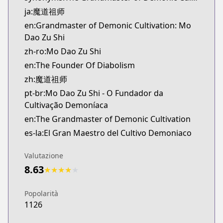
novelUpdates
ja:魔道祖师
https://www.novelupdates.com/series/the-founder
en:Grandmaster of Demonic Cultivation: Mo
Official English
Dao Zu Shi
Official English
zh-ro:Mo Dao Zu Shi
https://sevenseasentertainment.com/series/gran
en:The Founder Of Diabolism
zh:魔道祖师
pt-br:Mo Dao Zu Shi - O Fundador da
Cultivação Demoníaca
en:The Grandmaster of Demonic Cultivation
es-la:El Gran Maestro del Cultivo Demoniaco
Valutazione
8.63
★
★
★
★
★
Popolarità
1126