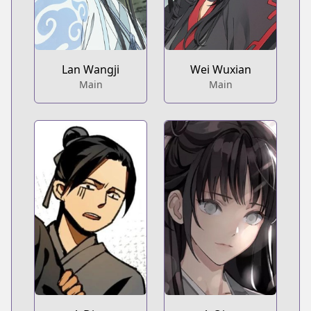
Lan Wangji
Wei Wuxian
Main
Main