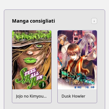
Manga consigliati
↓
JoJo no Kimyou
Dusk Howler
na Bouken Part
7: Steel Ball Run