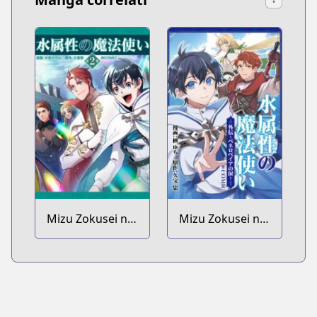
Mizu Zokusei no
Mizu Zokusei no
Mahoutsukai Dai
Mahoutsukai
2-bu @comic
@comic Gaiden:
Penelopeia no
Namida