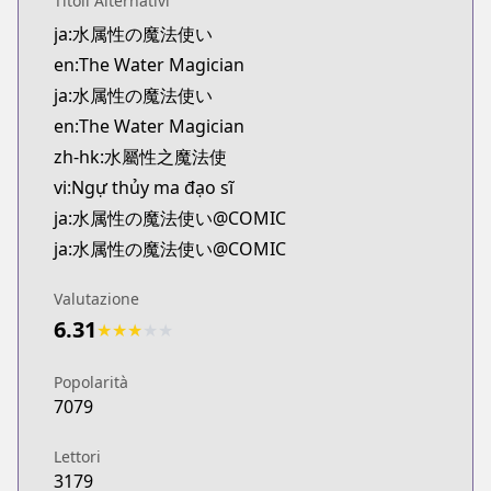
Titoli Alternativi
Kitsu
ja:水属性の魔法使い
https://kitsu.app/manga/69143
en:The Water Magician
MangaUpdates
MangaUpdates
ja:水属性の魔法使い
https://www.mangaupdates.com/series.html?id=0
en:The Water Magician
novelUpdates
zh-hk:水屬性之魔法使
novelUpdates
vi:Ngự thủy ma đạo sĩ
https://www.novelupdates.com/series/water-magi
ja:水属性の魔法使い@COMIC
Book☆Walker
ja:水属性の魔法使い@COMIC
Book☆Walker
https://bookwalker.jp/series/336111
Valutazione
Official English
6.31
Official English
★
★
★
★
★
https://j-novel.club/series/the-water-magician-ma
Popolarità
7079
Lettori
3179