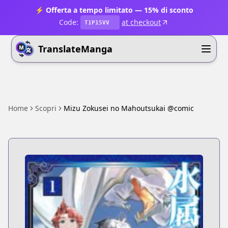
⚡ Offerta a tempo limitato — 15% di sconto
Code:
at checkout
T1P15VV
TranslateManga
Home
Scopri
Mizu Zokusei no Mahoutsukai @comic