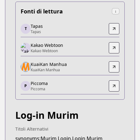
Fonti di lettura
↓
Tapas
Tapas
T
Tapas
Tapas
https://tapas.io/series/log-in-murim/info
Kakao Webtoon
Kakao Webtoon
Kakao Webtoon
Kakao Webtoon
https://webtoon.kakao.com/content/로그인-무림/2
KuaiKan Manhua
KuaiKan Manhua
KuaiKan Manhua
KuaiKan Manhua
Piccoma
https://www.kuaikanmanhua.com/web/topic/1104
P
Piccoma
Piccoma
Piccoma
https://piccoma.com/web/product/55123
Log-in Murim
KakaoPage
KakaoPage
https://page.kakao.com/home/%EB%A1%9C%E
Titoli Alternativi
synonyms:Murim Login,Login Murim