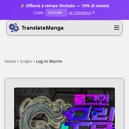
⚡ Offerta a tempo limitato — 15% di sconto
Code:
at checkout
T1P15VV
TranslateManga
Home
Scopri
Log-in Murim