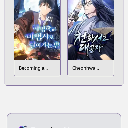
Becoming a
Cheonhwa
Magic School
Archive's Young
Mage
Master