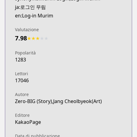
ja:로그인 무림
en:Log-in Murim
Valutazione
7.98
★
★
★
★
★
Popolarità
1283
Lettori
17046
Autore
Zero-BIG (Story),Jang Cheolbyeok(Art)
Editore
KakaoPage
Data di pubblicazione