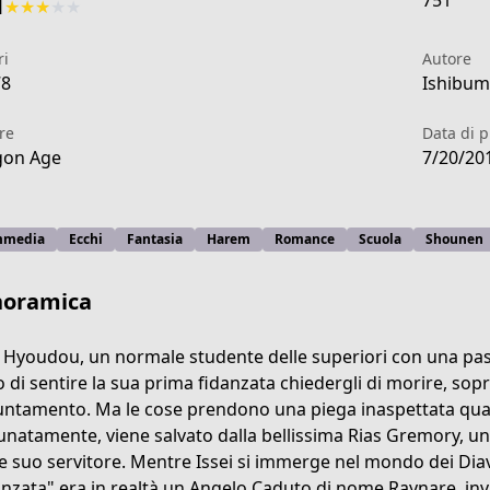
751
1
★
★
★
★
★
ri
Autore
78
Ishibumi
re
Data di 
gon Age
7/20/20
media
Ecchi
Fantasia
Harem
Romance
Scuola
Shounen
noramica
i Hyoudou, un normale studente delle superiori con una pass
o di sentire la sua prima fidanzata chiedergli di morire, sop
ntamento. Ma le cose prendono una piega inaspettata qua
4dce-4f07-ab4e-4f7dfb85b784
unatamente, viene salvato dalla bellissima Rias Gremory, una
 suo servitore. Mentre Issei si immerge nel mondo dei Diavo
anzata" era in realtà un Angelo Caduto di nome Raynare, invi