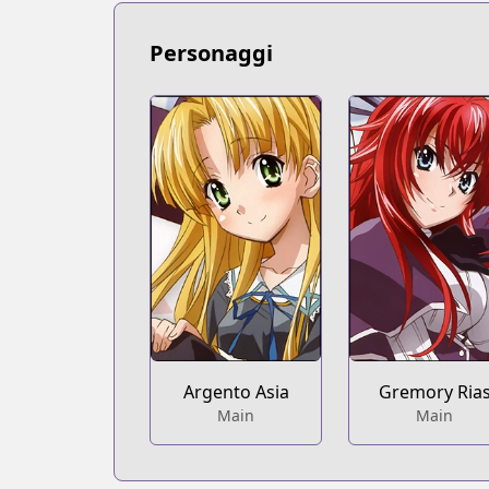
https://www.novelupdates.com/series/
Book☆Walker
Personaggi
Book☆Walker
https://bookwalker.jp/series/1362/list
Official English
Official English
https://yenpress.com/high-school-dxd
Argento Asia
Gremory Ria
Main
Main