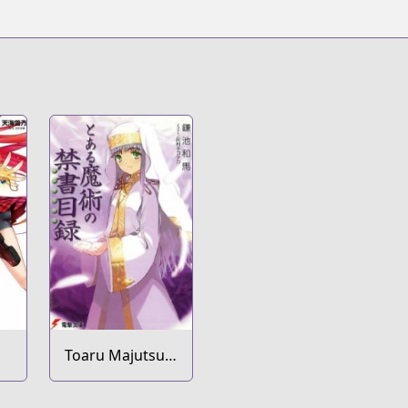
Toaru Majutsu
s
no Index