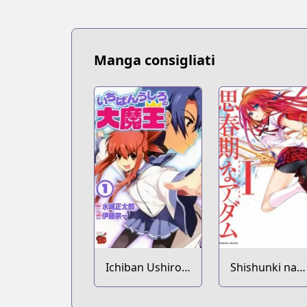
Manga consigliati
Ichiban Ushiro
Shishunki na
no Daimaou
Adam: Evil Eye