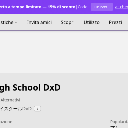
rta a tempo limitato — 15% di sconto
|
Code:
at che
T1P15VV
istiche
Invita amici
Scopri
Utilizzo
Prezzi
gh School DxD
 Alternativi
:ハイスクールD×D
↓
azione
Popolarit