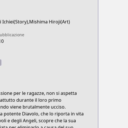
 Ichiei(Story),Mishima Hiroji(Art)
pubblicazione
10
ione per le ragazze, non si aspetta
rattutto durante il loro primo
ndo viene brutalmente ucciso.
 potente Diavolo, che lo riporta in vita
li e degli Angeli, scopre che la sua
ata per eliminarlo a causa del suo