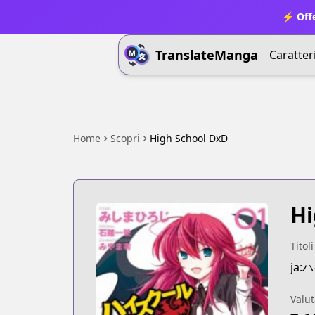
⚡ Offe
TranslateManga
Caratter
Home
Scopri
High School DxD
Hi
Titoli
ja
Valut