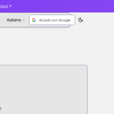
ckout
italiano
Accedi con Google
Alterna tema
à