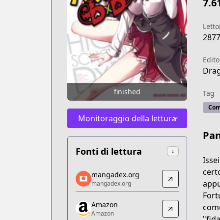
7.6
Letto
287
Edito
Dra
finished
Tag
Com
Monitoraggio della lettura
Pa
Fonti di lettura
↓
Isse
mangadex.org
cert
mangadex.org
mangadex.org
appu
mangadex.org
https://mangadex.org/title/9c5d8dd6-
Fort
Amazon
Amazon
come
Amazon
Amazon
"fid