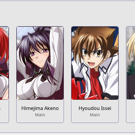
high-school-dxd
/
s
Himejima Akeno
Hyoudou Issei
Main
Main