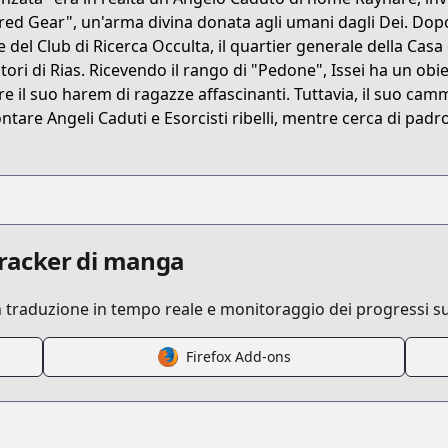
Z9Q6
red Gear", un'arma divina donata agli umani dagli Dei. Dopo 
e del Club di Ricerca Occulta, il quartier generale della Casa 
itori di Rias. Ricevendo il rango di "Pedone", Issei ha un obie
/high-school-dxd
re il suo harem di ragazze affascinanti. Tuttavia, il suo camm
ontare Angeli Caduti e Esorcisti ribelli, mentre cerca di pad
/124157/
 tracker di manga
n traduzione in tempo reale e monitoraggio dei progressi su
/https://www.cdjapan.co.jp/product/NEOBK-960131
Firefox Add-ons
s.html?id=63270