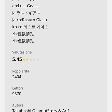
Kitsu
en:Lust Geass
https://kitsu.app/manga/54680
ja:ラストギアス
CDJapan
ja-ro:Rasuto Giasu
CDJapan
ko-ro:러스트 기아스
https://www.anime-planet.com/manga/https://ww
MangaUpdates
zh:性欲禁咒
MangaUpdates
zh:色欲禁咒
https://www.mangaupdates.com/series.html?id=1
Book☆Walker
Valutazione
Book☆Walker
5.45
★
★
★
★
★
https://bookwalker.jp/series/174984/list
Official English
Popolarità
Official English
2404
https://yenpress.com/series/lust-geass
Lettori
9570
Autore
Takahashi Osamu(Story & Art)