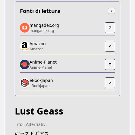
Fonti di lettura
↓
mangadex.org
mangadex.org
mangadex.org
mangadex.org
https://mangadex.org/title/5865a005-f97c-475d-8
Amazon
Amazon
Amazon
Amazon
https://www.amazon.co.jp/dp/B07PJM8LXS
Anime-Planet
Anime-Planet
Anime-Planet
Anime-Planet
eBookJapan
https://www.anime-planet.com/manga/lust-geass
eBookJapan
eBookJapan
eBookJapan
https://ebookjapan.yahoo.co.jp/books/483455
Lust Geass
Official Raw
Official Raw
https://comic-walker.com/contents/detail/KDCW
Titoli Alternativi
Kitsu
ja:ラストギアス