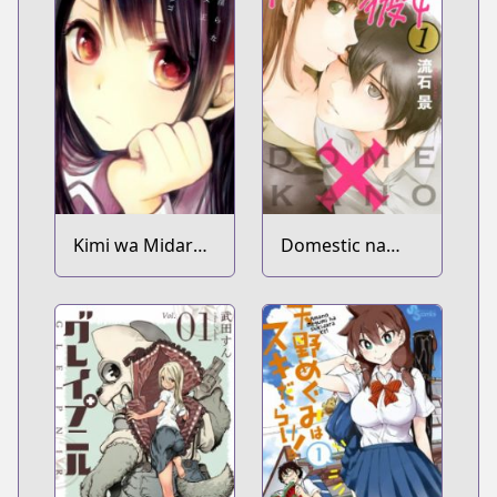
Kimi wa Midara
Domestic na
na Boku no Joou
Kanojo