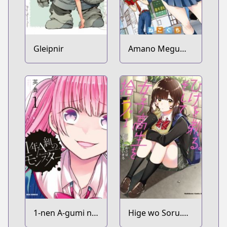
Gleipnir
Amano Megumi
wa Sukidarake!
1-nen A-gumi no
Hige wo Soru.
Monster
Soshite