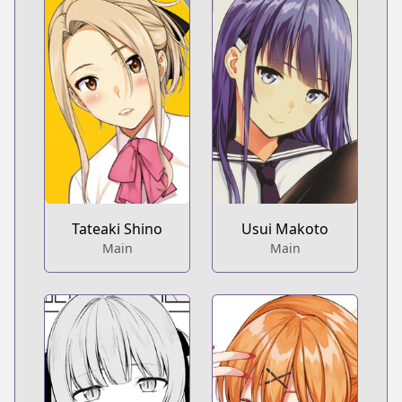
Tateaki Shino
Usui Makoto
Main
Main