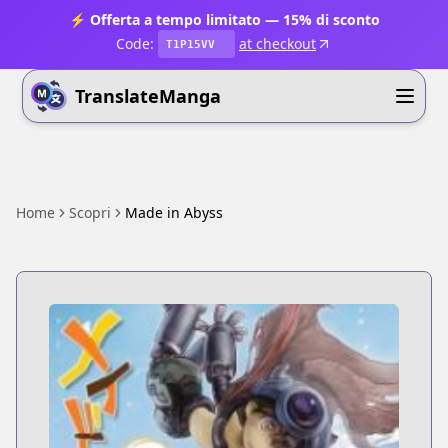
⚡ Offerta a tempo limitato — 15% di sconto
Code:
at checkout
T1P15VV
TranslateManga
Home
Scopri
Made in Abyss