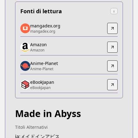
Fonti di lettura
↓
mangadex.org
mangadex.org
mangadex.org
mangadex.org
https://mangadex.org/title/80422e14-b9ad-4fda-9
Amazon
Amazon
Amazon
Amazon
https://www.amazon.co.jp/dp/B0F4RN5L3P
Anime-Planet
Anime-Planet
Anime-Planet
Anime-Planet
eBookJapan
https://www.anime-planet.com/manga/made-in-a
eBookJapan
eBookJapan
eBookJapan
https://ebookjapan.yahoo.co.jp/books/242413
Made in Abyss
Official Raw
Official Raw
https://webcomicgamma.takeshobo.co.jp/manga
Titoli Alternativi
Kitsu
ja:メイドインアビス