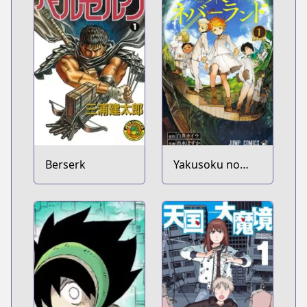
Berserk
Yakusoku no
Neverland