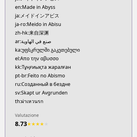
Kitsu
en:Made in Abyss
https://kitsu.app/manga/38449
ja:メイドインアビス
CDJapan
ja-ro:Meido in Abisu
CDJapan
zh-hk:来自深渊
https://www.anime-planet.com/manga/https://ww
MangaUpdates
ar:صنع في الهاوية
MangaUpdates
ka:უფსკრულში გაკეთებული
https://www.mangaupdates.com/series.html?id=8
el:Απο την αβυσσο
Book☆Walker
kk:Тұңғиықта жаралған
Book☆Walker
pt-br:Feito no Abismo
https://bookwalker.jp/series/17273
ru:Созданный в бездне
Official English
Official English
sv:Skapt ur Avgrunden
https://sevenseasentertainment.com/series/made-
th:ผ่าเหวนรก
Valutazione
8.73
★
★
★
★
★