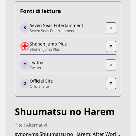
Fonti di lettura
Seven Seas Entertainment
Seven Seas Entertainment
S
Seven Seas Entertainment
Seven Seas Entertainment
https://sevenseasentertainment.com/series/worl
Shonen Jump Plus
Shonen Jump Plus
Shonen Jump Plus
Shonen Jump Plus
https://shonenjumpplus.com/episode/108334976
Twitter
T
Twitter
Twitter
Twitter
Official Site
https://twitter.com/harem_official_
O
Official Site
Official Site
Official Site
https://end-harem.com/
Shuumatsu no Harem
Titoli Alternativi
synonyms:Shuumatsu no Harem: After World,World's End Harem: After World