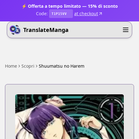
⚡ Offerta a tempo limitato — 15% di sconto
Code:
at checkout
T1P15VV
TranslateManga
Home
Scopri
Shuumatsu no Harem