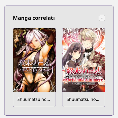
Manga correlati
↓
Shuumatsu no
Shuumatsu no
Harem: Fantasia
Harem: Britannia
Lumiére