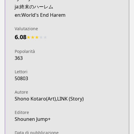
ja:終末のハーレム
en:World's End Harem
Valutazione
6.08
★
★
★
★
★
Popolarità
363
Lettori
50803
Autore
Shono Kotaro(Art),LINK (Story)
Editore
Shounen Jump+
Data di pubblicazione