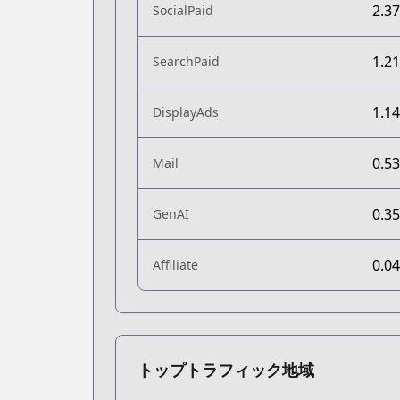
2.3
SocialPaid
1.2
SearchPaid
1.1
DisplayAds
0.5
Mail
0.3
GenAI
0.0
Affiliate
トップトラフィック地域