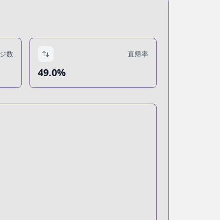
ジ数
直帰率
49.0%