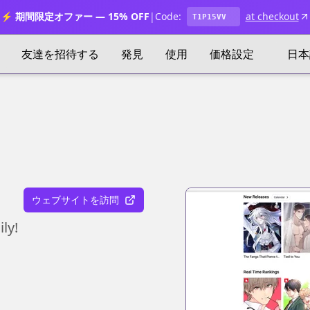
⚡ 期間限定オファー — 15% OFF
|
Code:
at checkout
T1P15VV
友達を招待する
発見
使用
価格設定
日本
ウェブサイトを訪問
ly!