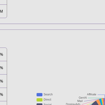
5M
1%
2%
0%
2%