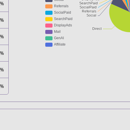
7%
1%
4%
3%
5%
4%